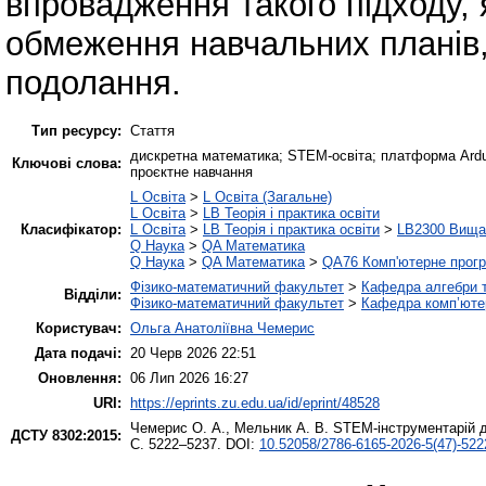
впровадження такого підходу, я
обмеження навчальних планів, 
подолання.
Тип ресурсу:
Стаття
дискретна математика; STEM-освіта; платформа Ardui
Ключові слова:
проєктне навчання
L Освіта
>
L Освіта (Загальне)
L Освіта
>
LB Теорія і практика освіти
Класифікатор:
L Освіта
>
LB Теорія і практика освіти
>
LB2300 Вища 
Q Наука
>
QA Математика
Q Наука
>
QA Математика
>
QA76 Комп'ютерне прогр
Фізико-математичний факультет
>
Кафедра алгебри т
Відділи:
Фізико-математичний факультет
>
Кафедра комп’ютер
Користувач:
Ольга Анатоліївна Чемерис
Дата подачі:
20 Черв 2026 22:51
Оновлення:
06 Лип 2026 16:27
URI:
https://eprints.zu.edu.ua/id/eprint/48528
Чемерис О. А.
,
Мельник А. В.
STEM-інструментарій д
ДСТУ 8302:2015:
С. 5222–5237. DOI:
10.52058/2786-6165-2026-5(47)-522