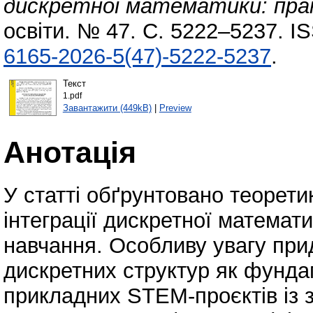
дискретної математики: пра
освіти. № 47. С. 5222–5237. I
6165-2026-5(47)-5222-5237
.
Текст
1.pdf
Завантажити (449kB)
|
Preview
Анотація
У статті обґрунтовано теорети
інтеграції дискретної математ
навчання. Особливу увагу при
дискретних структур як фунда
прикладних STEM-проєктів із 