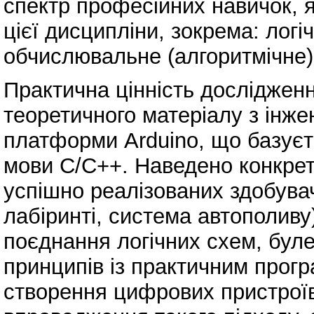
спектр професійних навичок, я
цієї дисципліни, зокрема: логі
обчислювальне (алгоритмічне)
Практична цінність дослідження
теоретичного матеріалу з інж
платформи Arduino, що базує
мови C/C++. Наведено конкрет
успішно реалізованих здобувач
лабіринті, система автополиву
поєднання логічних схем, буле
принципів із практичним прог
створення цифрових пристрої