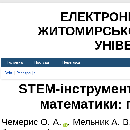
ЕЛЕКТРОН
ЖИТОМИРСЬК
УНІВ
Головна
Про сайт
Перегляд
Вхід
Реєстрація
STEM-інструмент
математики: 
Чемерис О. А.
,
Мельник А. В