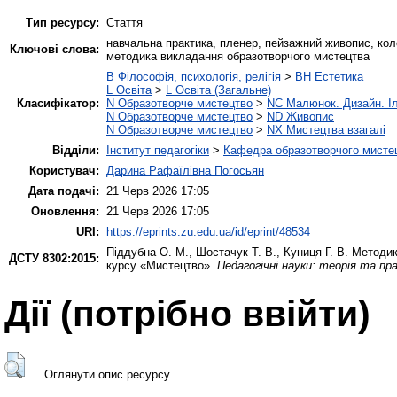
Тип ресурсу:
Стаття
навчальна практика, пленер, пейзажний живопис, коло
Ключові слова:
методика викладання образотворчого мистецтва
B Філософія, психологія, релігія
>
BH Естетика
L Освіта
>
L Освіта (Загальне)
Класифікатор:
N Образотворче мистецтво
>
NC Малюнок. Дизайн. І
N Образотворче мистецтво
>
ND Живопис
N Образотворче мистецтво
>
NX Мистецтва взагалі
Відділи:
Інститут педагогіки
>
Кафедра образотворчого мистец
Користувач:
Дарина Рафаїлівна Погосьян
Дата подачі:
21 Черв 2026 17:05
Оновлення:
21 Черв 2026 17:05
URI:
https://eprints.zu.edu.ua/id/eprint/48534
Піддубна О. М.
,
Шостачук Т. В.
,
Куниця Г. В.
Методика
ДСТУ 8302:2015:
курсу «Мистецтво».
Педагогічні науки: теорія та пр
Дії ​​(потрібно ввійти)
Оглянути опис ресурсу