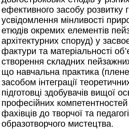
ефективного засобу розвитку 
усвідомлення мінливості прир
етюдів окремих елементів пейз
архітектурних споруд) у засво
фактури та матеріальності об’є
створення складних пейзажних
що навчальна практика (плене
засобом інтеграції теоретичних
підготовці здобувачів вищої о
професійних компетентностей і
фахівців до творчої та педагогі
образотворчого мистецтва.