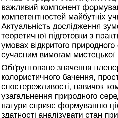
важливий компонент формуван
компетентностей майбутніх уч
Актуальність дослідження зум
теоретичної підготовки з прак
умовах відкритого природного
сучасним вимогам мистецької 
Обґрунтовано значення пленер
колористичного бачення, прос
спостережливості, навичок ко
узагальнення природного сер
натури сприяє формуванню ціл
здатності аналізувати стан пр