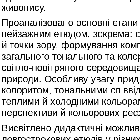
живопису.
Проаналізовано основні етапи
пейзажним етюдом, зокрема: с
й точки зору, формування комп
загального тонального та кол
світло-повітряного середовища
природи. Особливу увагу прид
колоритом, тональними співві
теплими й холодними кольорам
перспективи й кольорових реф
Висвітлено дидактичні можливо
довгострокових етюдів у різни