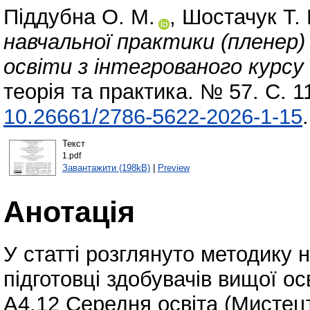
Піддубна О. М.
,
Шостачук Т. 
навчальної практики (пленер) 
освіти з інтегрованого курс
теорія та практика. № 57. С. 
10.26661/2786-5622-2026-1-15
.
Текст
1.pdf
Завантажити (198kB)
|
Preview
Анотація
У статті розглянуто методику 
підготовці здобувачів вищої ос
А4.12 Середня освіта (Мистец