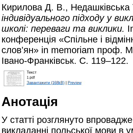
Кирилова Д. В.
,
Недашківська 
індивідуального підходу у вик
школі: переваги та виклики.
I
конференція «Спільне і відмінн
слов’ян» in memoriam проф. М
Івано-Франківськ. С. 119–122.
Текст
1.pdf
Завантажити (168kB)
|
Preview
Анотація
У статті розглянуто впровадже
викладанні польської мови в у