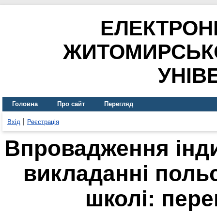
ЕЛЕКТРОН
ЖИТОМИРСЬК
УНІВ
Головна
Про сайт
Перегляд
Вхід
Реєстрація
Впровадження інди
викладанні польс
школі: пере