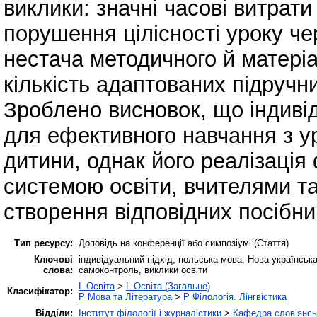
виклики: значні часові витрат
порушення цілісності уроку ч
нестача методичного й матері
кількість адаптованих підручни
Зроблено висновок, що індиві
для ефективного навчання з у
дитини, однак його реалізація
системою освіти, вчителями 
створення відповідних посібник
Тип ресурсу:
Доповідь на конференції або симпозіумі (Стаття)
Ключові
індивідуальний підхід, польська мова, Нова українськ
слова:
самоконтроль, виклики освіти
L Освіта
>
L Освіта (Загальне)
Класифікатор:
P Мова та Література
>
P Філологія. Лінгвістика
Відділи:
Інститут філології і журналістики
>
Кафедра слов’янськ