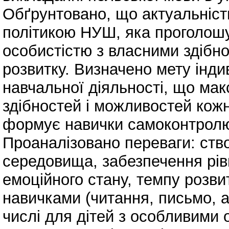
Обґрунтовано, що актуальніст
політикою НУШ, яка проголош
особистістю з власними здібн
розвитку. Визначено мету інди
навчальної діяльності, що ма
здібностей і можливостей кожн
формує навички самоконтролю
Проаналізовано переваги: ств
середовища, забезпечення рів
емоційного стану, темпу розви
навичками (читання, письмо, а
числі для дітей з особливими 