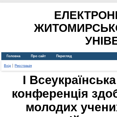
ЕЛЕКТРОН
ЖИТОМИРСЬК
УНІВ
Головна
Про сайт
Перегляд
Вхід
Реєстрація
I Всеукраїнськ
конференція здоб
молодих учених