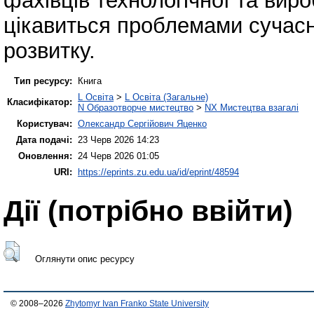
фахівців технологічної та виро
цікавиться проблемами сучасно
розвитку.
Тип ресурсу:
Книга
L Освіта
>
L Освіта (Загальне)
Класифікатор:
N Образотворче мистецтво
>
NX Мистецтва взагалі
Користувач:
Олександр Сергійович Яценко
Дата подачі:
23 Черв 2026 14:23
Оновлення:
24 Черв 2026 01:05
URI:
https://eprints.zu.edu.ua/id/eprint/48594
Дії ​​(потрібно ввійти)
Оглянути опис ресурсу
© 2008–2026
Zhytomyr Ivan Franko State University