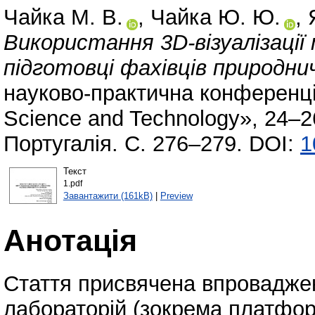
Чайка М. В.
,
Чайка Ю. Ю.
,
Використання 3D-візуалізації
підготовці фахівців природни
науково-практична конференці
Science and Technology», 24–2
Португалія. С. 276–279. DOI:
1
Текст
1.pdf
Завантажити (161kB)
|
Preview
Анотація
Стаття присвячена впроваджен
лабораторій (зокрема платформ