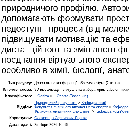
природничого профілю. Автори 
допомагають формувати просто
недоступні процеси (від молек
підвищувати мотивацію та ефе
дистанційного та змішаного ф
поєднання віртуального експе
особливо в хімії, біології, анато
Тип ресурсу:
Доповідь на конференції або симпозіумі (Стаття)
Ключові слова:
3D-візуалізація, віртуальна лабораторія, Labster, при
Класифікатор:
L Освіта
>
L Освіта (Загальне)
Природничий факультет
>
Кафедра хімії
Відділи:
Факультет фізичного виховання та спорту
>
Кафедра 
Фізико-математичний факультет
>
Кафедра комп’ютер
Користувач:
Олександр Сергійович Яценко
Дата подачі:
25 Черв 2026 10:36