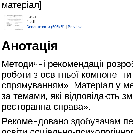
матеріал]
Текст
1.pdf
Завантажити (505kB)
|
Preview
Анотація
Методичні рекомендації розробл
роботи з освітньої компонент
спрямуванням». Матеріал у м
за темами, які відповідають зм
ресторанна справа».
Рекомендовано здобувачам пер
освіти соціально-психологічно