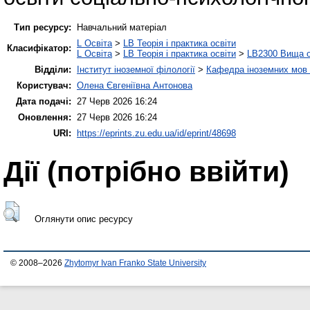
Тип ресурсу:
Навчальний матеріал
L Освіта
>
LB Теорія і практика освіти
Класифікатор:
L Освіта
>
LB Теорія і практика освіти
>
LB2300 Вища о
Відділи:
Інститут іноземної філології
>
Кафедра іноземних мов і
Користувач:
Олена Євгеніївна Антонова
Дата подачі:
27 Черв 2026 16:24
Оновлення:
27 Черв 2026 16:24
URI:
https://eprints.zu.edu.ua/id/eprint/48698
Дії ​​(потрібно ввійти)
Оглянути опис ресурсу
© 2008–2026
Zhytomyr Ivan Franko State University