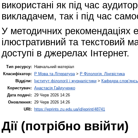
використані як під час аудито
викладачем, так і під час само
У методичних рекомендаціях е
ілюстративний та текстовий ма
доступі в джерелах Інтернет.
Тип ресурсу:
Навчальний матеріал
Класифікатор:
P Мова та Література
>
P Філологія. Лінгвістика
Відділи:
Інститут філології і журналістики
>
Кафедра слов’янськ
Користувач:
Анастасія Гайдученко
Дата подачі:
29 Черв 2026 14:26
Оновлення:
29 Черв 2026 14:26
URI:
https://eprints.zu.edu.ua/id/eprint/48741
Дії ​​(потрібно ввійти)