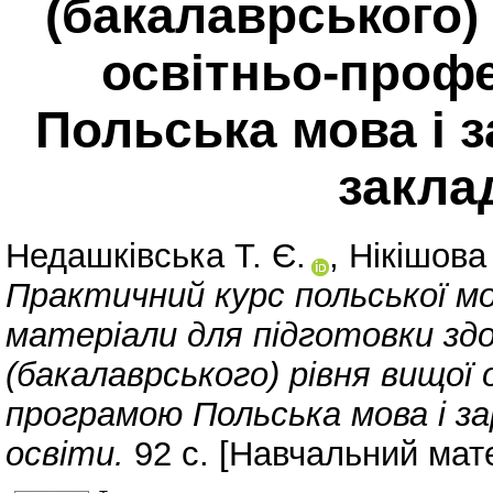
(бакалаврського) 
освітньо-проф
Польська мова і з
закла
Недашківська Т. Є.
,
Нікішова 
Практичний курс польської м
матеріали для підготовки здо
(бакалаврського) рівня вищої
програмою Польська мова і за
освіти.
92 с. [Навчальний мат