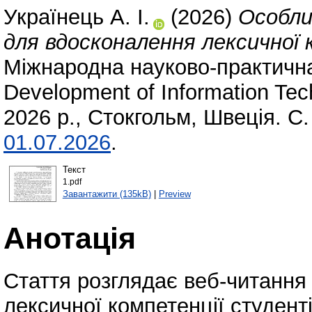
Українець А. І.
(2026)
Особли
для вдосконалення лексичної 
Міжнародна науково-практична
Development of Information Te
2026 р., Стокгольм, Швеція. С
01.07.2026
.
Текст
1.pdf
Завантажити (135kB)
|
Preview
Анотація
Стаття розглядає веб-читання
лексичної компетенції студент