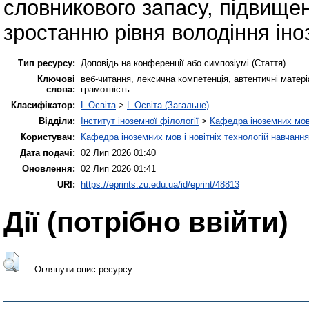
словникового запасу, підвище
зростанню рівня володіння ін
Тип ресурсу:
Доповідь на конференції або симпозіумі (Стаття)
Ключові
веб-читання, лексична компетенція, автентичні матер
слова:
грамотність
Класифікатор:
L Освіта
>
L Освіта (Загальне)
Відділи:
Інститут іноземної філології
>
Кафедра іноземних мов 
Користувач:
Кафедра іноземних мов і новітніх технологій навчання
Дата подачі:
02 Лип 2026 01:40
Оновлення:
02 Лип 2026 01:41
URI:
https://eprints.zu.edu.ua/id/eprint/48813
Дії ​​(потрібно ввійти)
Оглянути опис ресурсу