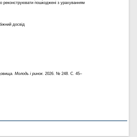
або реконструювати пошкоджені з урахуванням
біжний досвід
едовища.
Молодь і ринок
. 2026. № 248. С. 45–