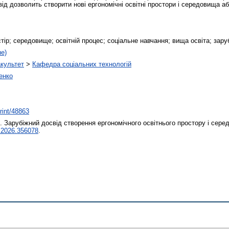
від дозволить створити нові ергономічні освітні простори і середовища 
стір; середовище; освітній процес; соціальне навчання; вища освіта; зару
не)
акультет
>
Кафедра соціальних технологій
енко
print/48863
.
Зарубіжний досвід створення ергономічного освітнього простору і сер
.2026.356078
.