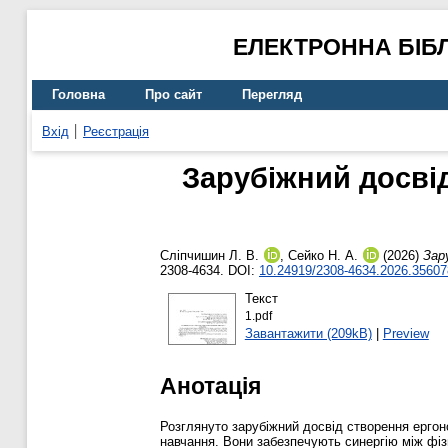
ЕЛЕКТРОННА БІБ
Головна
Про сайт
Перегляд
Вхід
Реєстрація
Зарубіжний досвід
Сліпчишин Л. В.
,
Сейко Н. А.
(2026)
Зар
2308-4634. DOI:
10.24919/2308-4634.2026.35607
Текст
1.pdf
Завантажити (209kB)
|
Preview
Анотація
Розглянуто зарубіжний досвід створення ергон
навчання. Вони забезпечують синергію між фі