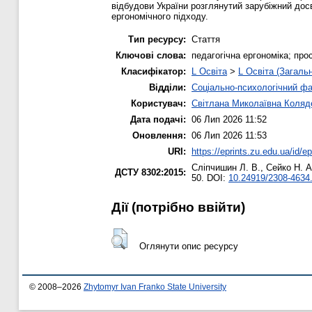
відбудови України розглянутий зарубіжний дос
ергономічного підходу.
Тип ресурсу:
Стаття
Ключові слова:
педагогічна ергономіка; про
Класифікатор:
L Освіта
>
L Освіта (Загаль
Відділи:
Соціально-психологічний ф
Користувач:
Світлана Миколаївна Коляд
Дата подачі:
06 Лип 2026 11:52
Оновлення:
06 Лип 2026 11:53
URI:
https://eprints.zu.edu.ua/id/e
Сліпчишин Л. В.
,
Сейко Н. А
ДСТУ 8302:2015:
50. DOI:
10.24919/2308-4634
Дії ​​(потрібно ввійти)
Оглянути опис ресурсу
© 2008–2026
Zhytomyr Ivan Franko State University