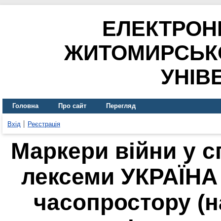
ЕЛЕКТРОН
ЖИТОМИРСЬК
УНІВ
Головна
Про сайт
Перегляд
Вхід
Реєстрація
Маркери війни у 
лексеми УКРАЇНА
часопростору (н