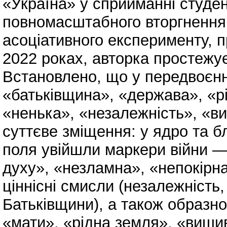
«Україна» у сприйманні студен
повномасштабного вторгнення.
асоціативного експерименту, п
2022 роках, авторка простежу
Встановлено, що у передвоєнн
«батьківщина», «держава», «рі
«ненька», «незалежність», «в
суттєве зміщення: у ядро та б
поля увійшли маркери війни — 
духу», «незламна», «непокірна
ціннісні смисли (незалежність,
Батьківщини), а також образно
«мати», «рідна земля», «виши