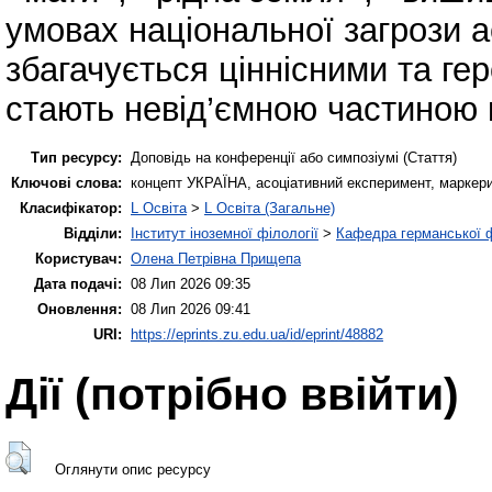
умовах національної загрози 
збагачується ціннісними та ге
стають невід’ємною частиною 
Тип ресурсу:
Доповідь на конференції або симпозіумі (Стаття)
Ключові слова:
концепт УКРАЇНА, асоціативний експеримент, маркери
Класифікатор:
L Освіта
>
L Освіта (Загальне)
Відділи:
Інститут іноземної філології
>
Кафедра германської фі
Користувач:
Олена Петрівна Прищепа
Дата подачі:
08 Лип 2026 09:35
Оновлення:
08 Лип 2026 09:41
URI:
https://eprints.zu.edu.ua/id/eprint/48882
Дії ​​(потрібно ввійти)
Оглянути опис ресурсу