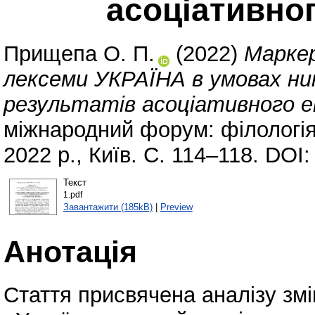
асоціативно
Прищепа О. П.
(2022)
Маркер
лексеми УКРАЇНА в умовах ни
результатів асоціативного е
міжнародний форум: філологія
2022 р., Київ. С. 114–118. DOI
Текст
1.pdf
Завантажити (185kB)
|
Preview
Анотація
Стаття присвячена аналізу змі