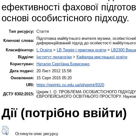
ефективності фахової підгото
основі особистісного підходу.
Тип ресурсу:
Стаття
Підготовка майбутнього вчителя музики, особистісний 
Ключові слова:
диференційований підхід до особистості майбутнього
Класифікатор:
L Освіта
>
LB Теорія і практика освіти
>
LB2300 Вища 
Відділи:
Інститут педагогіки
>
Кафедра мистецької освіти
Користувач:
Наталія Сергіївна Борисенко
Дата подачі:
20 Лист 2012 15:58
Оновлення:
15 Серп 2015 05:20
URI:
https://eprints.zu.edu.ua/id/eprint/8320
Цюряк І. О.
ПРОБЛЕМА ОСОБИСТІСНОГО ПІДХОДУ 
ДСТУ 8302:2015:
ЄВРОПЕЙСЬКОГО ОСВІТНЬОГО ПРОСТОРУ.
Науков
Дії ​​(потрібно ввійти)
Оглянути опис ресурсу