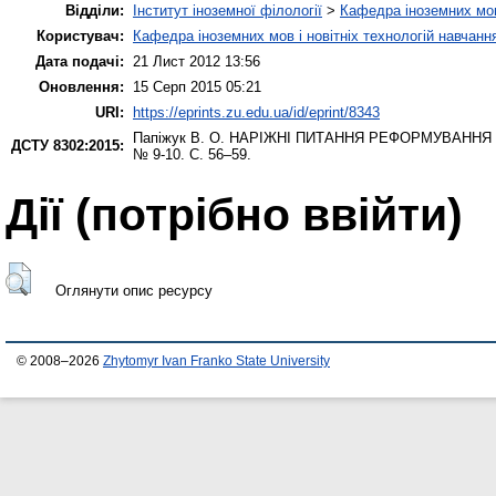
Відділи:
Інститут іноземної філології
>
Кафедра іноземних мов 
Користувач:
Кафедра іноземних мов і новітніх технологій навчанн
Дата подачі:
21 Лист 2012 13:56
Оновлення:
15 Серп 2015 05:21
URI:
https://eprints.zu.edu.ua/id/eprint/8343
Папіжук В. О.
НАРІЖНІ ПИТАННЯ РЕФОРМУВАННЯ З
ДСТУ 8302:2015:
№ 9-10. С. 56–59.
Дії ​​(потрібно ввійти)
Оглянути опис ресурсу
© 2008–2026
Zhytomyr Ivan Franko State University