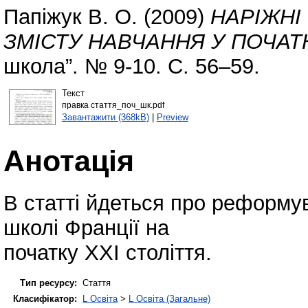
Папіжук В. О.
(2009)
НАРІЖНІ
ЗМІСТУ НАВЧАННЯ У ПОЧАТК
школа”. № 9-10. С. 56–59.
Текст
правка стаття_поч_шк.pdf
Завантажити (368kB)
|
Preview
Анотація
В статті йдеться про реформув
школі Франції на
початку ХХІ століття.
Тип ресурсу:
Стаття
Класифікатор:
L Освіта
>
L Освіта (Загальне)