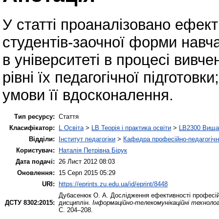
У статті проаналізовано ефект
студентів-заочної форми навч
в університеті в процесі вивче
рівні їх педагогічної підготовк
умови її вдосконалення.
Тип ресурсу:
Стаття
Класифікатор:
L Освіта
>
LB Теорія і практика освіти
>
LB2300 Вища 
Відділи:
Інститут педагогіки
>
Кафедра професійно-педагогічної
Користувач:
Наталія Петрівна Бірук
Дата подачі:
26 Лист 2012 08:03
Оновлення:
15 Серп 2015 05:29
URI:
https://eprints.zu.edu.ua/id/eprint/8448
Дубасенюк О. А.
Дослідження ефективності професійн
ДСТУ 8302:2015:
дисциплін.
Інформаційно-телекомунікаційні технології
С. 204–208.