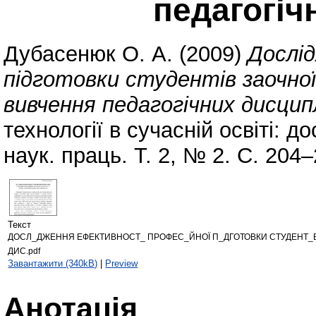
педагогіч
Дубасенюк О. А.
(2009)
Дослі
підготовки студентів заочної
вивчення педагогічних дисцип
технології в сучасній освіті: д
наук. праць. Т. 2, № 2. С. 204–
Текст
ДОСЛ_ДЖЕННЯ ЕФЕКТИВНОСТ_ ПРОФЕС_ЙНОЇ П_ДГОТОВКИ СТУДЕНТ_В
ДИС.pdf
Завантажити (340kB)
|
Preview
Анотація