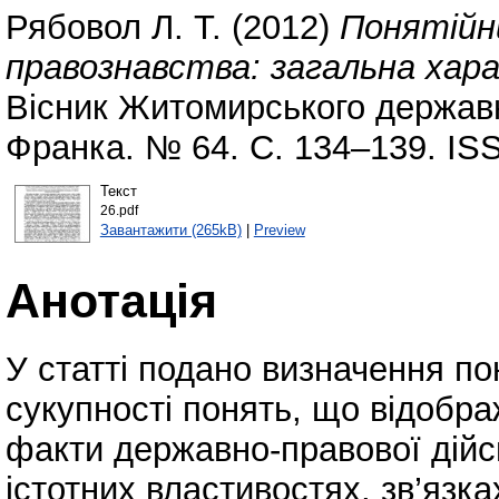
Рябовол Л. Т.
(2012)
Понятійн
правознавства: загальна хар
Вісник Житомирського державно
Франка. № 64. С. 134–139. IS
Текст
26.pdf
Завантажити (265kB)
|
Preview
Анотація
У статті подано визначення по
сукупності понять, що відобр
факти державно-правової дійсно
істотних властивостях, зв’язка