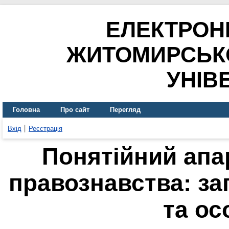
ЕЛЕКТРОН
ЖИТОМИРСЬК
УНІВ
Головна
Про сайт
Перегляд
Вхід
Реєстрація
Понятійний апа
правознавства: за
та ос