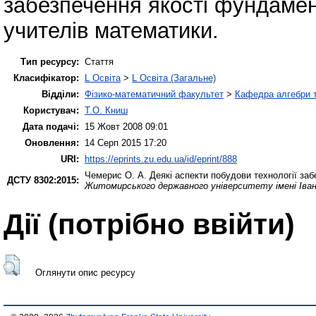
забезпечення якості фундамен
учителів математики.
Тип ресурсу:
Стаття
Класифікатор:
L Освіта
>
L Освіта (Загальне)
Відділи:
Фізико-математичний факультет
>
Кафедра алгебри т
Користувач:
Т.О. Книш
Дата подачі:
15 Жовт 2008 09:01
Оновлення:
14 Серп 2015 17:20
URI:
https://eprints.zu.edu.ua/id/eprint/888
Чемерис О. А.
Деякі аспекти побудови технології за
ДСТУ 8302:2015:
Житомирського державного університету імені Іва
Дії ​​(потрібно ввійти)
Оглянути опис ресурсу