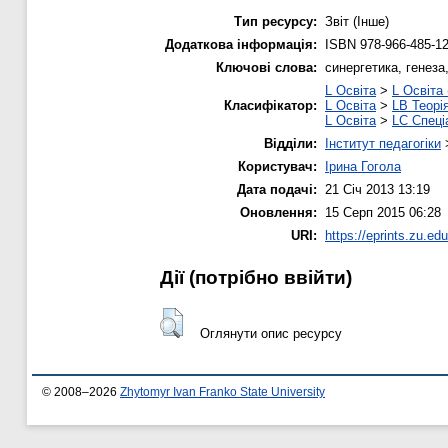
Тип ресурсу:
Звіт (Інше)
Додаткова інформація:
ISBN 978-966-485-12
Ключові слова:
синергетика, генеза,
L Освіта
>
L Освіта
Класифікатор:
L Освіта
>
LB Теорія
L Освіта
>
LC Спеці
Відділи:
Інститут педагогіки
Користувач:
Ірина Гогола
Дата подачі:
21 Січ 2013 13:19
Оновлення:
15 Серп 2015 06:28
URI:
https://eprints.zu.edu
Дії ​​(потрібно ввійти)
Оглянути опис ресурсу
© 2008–2026
Zhytomyr Ivan Franko State University