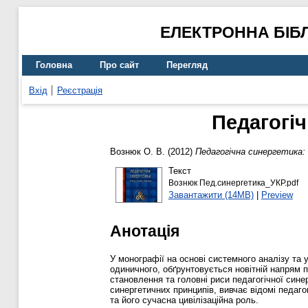
ЕЛЕКТРОННА БІБ
Головна
Про сайт
Перегляд
Вхід
Реєстрація
Педагогіч
Вознюк О. В.
(2012)
Педагогічна синергетика: 
Текст
Вознюк Пед.синергетика_УКР.pdf
Завантажити (14MB)
|
Preview
Анотація
У монографії на основі системного аналізу та 
одиничного, обґрунтовується новітній напрям п
становлення та головні риси педагогічної сине
синергетичних принципів, вивчає відомі педаго
та його сучасна цивілізаційна роль.