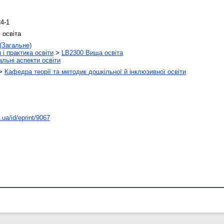
4-1
 освіта
 (Загальне)
 і практика освіти
>
LB2300 Вища освіта
альні аспекти освіти
>
Кафедра теорії та методик дошкільної й інклюзивної освіти
.ua/id/eprint/9067