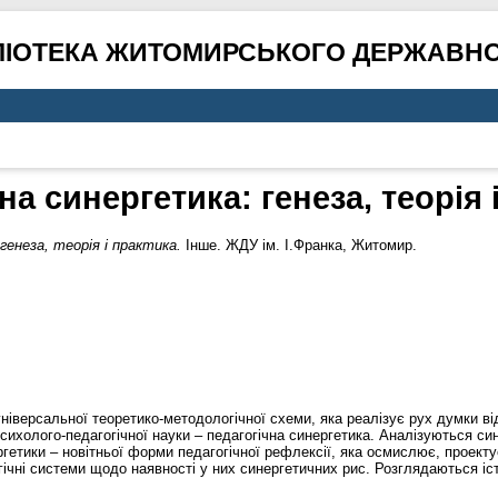
ЛІОТЕКА ЖИТОМИРСЬКОГО ДЕРЖАВНО
на синергетика: генеза, теорія 
генеза, теорія і практика.
Інше. ЖДУ ім. І.Франка, Житомир.
універсальної теоретико-методологічної схеми, яка реалізує рух думки ві
сихолого-педагогічної науки – педагогічна синергетика. Аналізуються син
ргетики – новітньої форми педагогічної рефлексії, яка осмислює, проектує
гічні системи щодо наявності у них синергетичних рис. Розглядаються іс