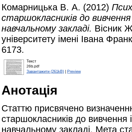
Комарницька В. А.
(2012)
Псих
старшокласників до вивчення
навчальному закладі.
Вісник Ж
університету імені Івана Фран
6173.
Текст
26ts.pdf
Завантажити (261kB)
|
Preview
Анотація
Статтю присвячено визначенню 
старшокласників до вивчення 
навчальному закладі. Мета стат