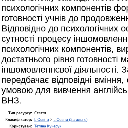
психологічних компонентів ф
готовності учнів до продовжен
Відповідно до психологічних о
сутності процесу іншомовленн
психологічних компонентів, ви
достатнього рівня готовності м
іншомовленнєвої діяльності. 
передбачає відповідні вміння,
умовою для вивчення англійсь
ВНЗ.
Тип ресурсу:
Стаття
Класифікатор:
L Освіта
>
L Освіта (Загальне)
Користувач:
Тетяна Кучерук