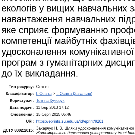
екологів у вищих навчальних 
навантаження навчальних підр
яке сприяє формуванню профес
компетенції майбутніх фахівці
удосконалення комунікативної
програм з гуманітарних дисцип
до їх викладання.
Тип ресурсу:
Стаття
Класифікатор:
L Освіта
>
L Освіта (Загальне)
Користувач:
Тетяна Кучерук
Дата подачі:
11 Бер 2013 17:12
Оновлення:
15 Серп 2015 06:46
URI:
https://eprints.zu.edu.ua/id/eprint/9281
Захарчук Н. В.
Шляхи удосконалення комунікативної с
ДСТУ 8302:2015:
Житомирського державного університету імені Іва