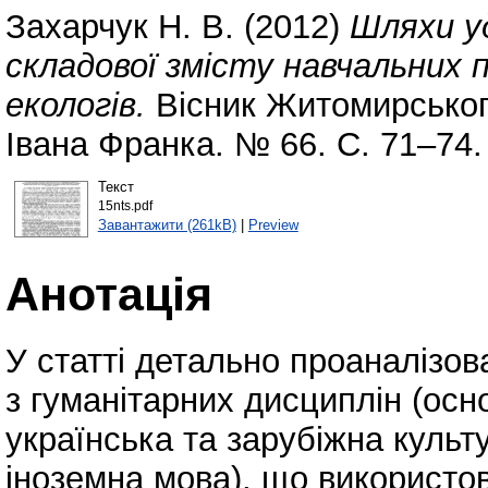
Захарчук Н. В.
(2012)
Шляхи у
складової змісту навчальних п
екологів.
Вісник Житомирського
Івана Франка. № 66. С. 71–74.
Текст
15nts.pdf
Завантажити (261kB)
|
Preview
Анотація
У статті детально проаналізов
з гуманітарних дисциплін (осно
українська та зарубіжна культ
іноземна мова), що використов