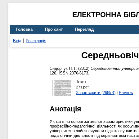
ЕЛЕКТРОННА БІБ
Головна
Про сайт
Перегляд
Вхід
Реєстрація
Середньовічн
Сидорчук Н. Г.
(2012)
Середньовічний універси
126. ISSN 2076-6173.
Текст
27s.pdf
Завантажити (268kB)
|
Preview
Анотація
У статті на основі загальної характеристики у
професійно-педагогічної діяльності як особлив
університетів забезпечували підготовку вчите
педагогічній діяльності під керівництвом наст