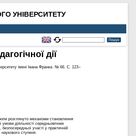
ГО УНІВЕРСИТЕТУ
агогічної дії
рситету імені Івана Франка. № 66. С. 123–
вропи розглянуто механізми становлення
ні умови діяльності середньовічних
 безпосередньої участі у практичній
я наукового ступеня.