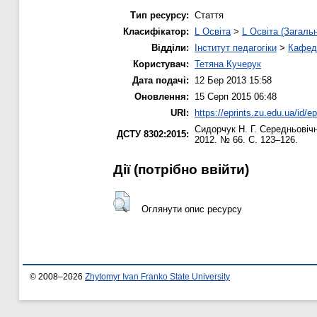
Тип ресурсу:
Стаття
Класифікатор:
L Освіта
>
L Освіта (Загаль
Відділи:
Інститут педагогіки
>
Кафедр
Користувач:
Тетяна Кучерук
Дата подачі:
12 Бер 2013 15:58
Оновлення:
15 Серп 2015 06:48
URI:
https://eprints.zu.edu.ua/id/ep
Сидорчук Н. Г.
Середньовічни
ДСТУ 8302:2015:
2012. № 66. С. 123–126.
Дії ​​(потрібно ввійти)
Оглянути опис ресурсу
© 2008–2026
Zhytomyr Ivan Franko State University