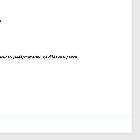
я
вного університету імені Івана Франка
.