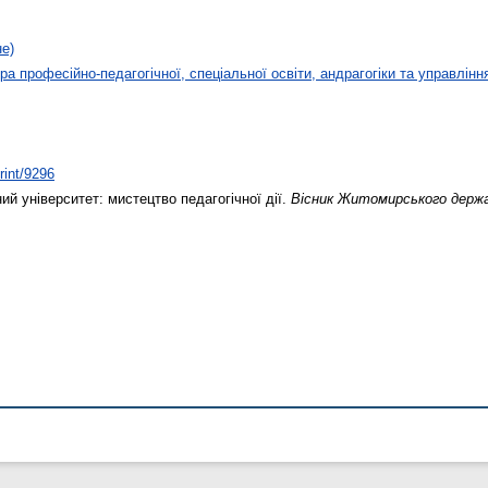
не)
а професійно-педагогічної, спеціальної освіти, андрагогіки та управлінн
rint/9296
й університет: мистецтво педагогічної дії.
Вісник Житомирського держа