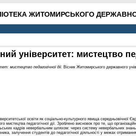
ЛІОТЕКА ЖИТОМИРСЬКОГО ДЕРЖАВНО
ий університет: мистецтво пед
тет: мистецтво педагогічної дії.
Вісник Житомирського державного уніве
ніверситетської освіти як соціально-культурного явища середньовічної Є
ого мистецтва педагогічної дії. Зроблено висновок про те, що організацій
льських кадрів невербальним шляхом: через систему невербальних знань,
авника, залучення студентів до педагогічної діяльності у межах отриманн