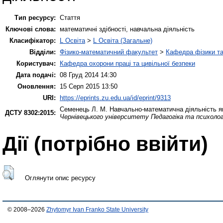
Тип ресурсу:
Стаття
Ключові слова:
математичні здібності, навчальна діяльність
Класифікатор:
L Освіта
>
L Освіта (Загальне)
Відділи:
Фізико-математичний факультет
>
Кафедра фізики та
Користувач:
Кафедра охорони праці та цивільної безпеки
Дата подачі:
08 Груд 2014 14:30
Оновлення:
15 Серп 2015 13:50
URI:
https://eprints.zu.edu.ua/id/eprint/9313
Семенець Л. М.
Навчально-математична діяльність як
ДСТУ 8302:2015:
Чернівецького університету Педагогіка та психолог
Дії ​​(потрібно ввійти)
Оглянути опис ресурсу
© 2008–2026
Zhytomyr Ivan Franko State University