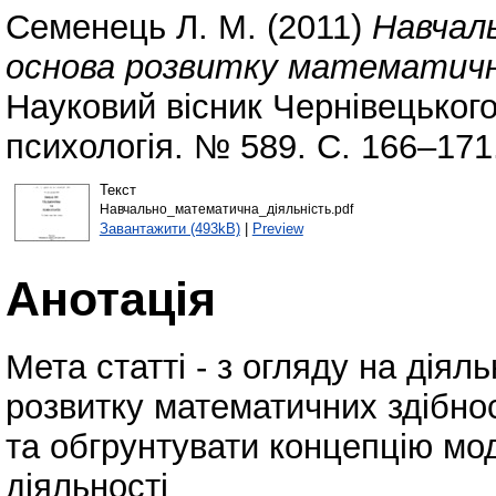
Семенець Л. М.
(2011)
Навчал
основа розвитку математичн
Науковий вісник Чернівецького
психологія. № 589. С. 166–171
Текст
Навчально_математична_діяльність.pdf
Завантажити (493kB)
|
Preview
Анотація
Мета статті - з огляду на діял
розвитку математичних здібно
та обгрунтувати концепцію мо
діяльності