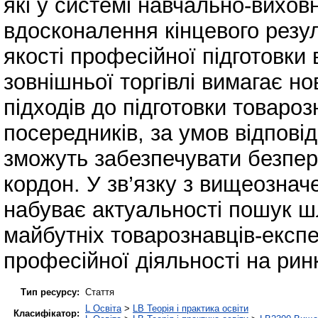
які у системі навчально-вихов
вдосконалення кінцевого резул
якості професійної підготовки
зовнішньої торгівлі вимагає но
підходів до підготовки товарозн
посередників, за умов відповід
зможуть забезпечувати безпер
кордон. У зв’язку з вищеознач
набуває актуальності пошук ш
майбутніх товарознавців-експе
професійної діяльності на рин
Тип ресурсу:
Стаття
L Освіта
>
LB Теорія і практика освіти
Класифікатор: