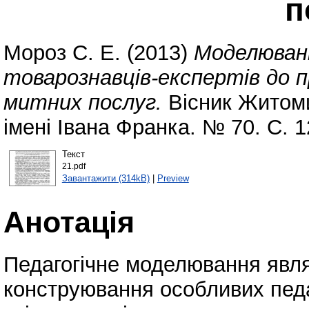
п
Мороз С. Е.
(2013)
Моделюванн
товарознавців-експертів до п
митних послуг.
Вісник Житоми
імені Івана Франка. № 70. С. 
Текст
21.pdf
Завантажити (314kB)
|
Preview
Анотація
Педагогічне моделювання явля
конструювання особливих педа