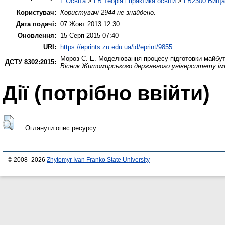
L Освіта
>
LB Теорія і практика освіти
>
LB2300 Вища 
Користувач:
Користувачі 2944 не знайдено.
Дата подачі:
07 Жовт 2013 12:30
Оновлення:
15 Серп 2015 07:40
URI:
https://eprints.zu.edu.ua/id/eprint/9855
Мороз С. Е.
Моделювання процесу підготовки майбутні
ДСТУ 8302:2015:
Вісник Житомирського державного університету іме
Дії ​​(потрібно ввійти)
Оглянути опис ресурсу
© 2008–2026
Zhytomyr Ivan Franko State University