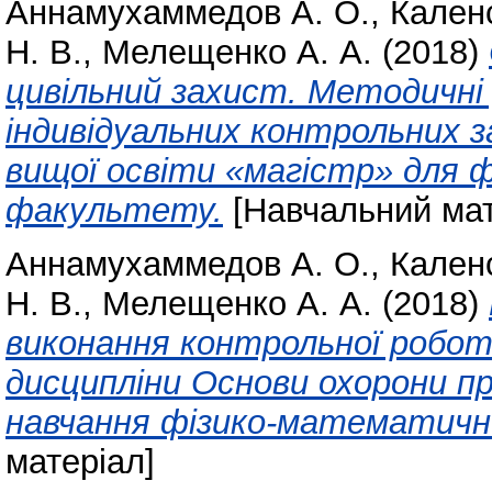
Аннамухаммедов А. О.
,
Каленс
Н. В.
,
Мелещенко А. А.
(2018)
цивільний захист. Методичні 
індивідуальних контрольних з
вищої освіти «магістр» для
факультету.
[Навчальний мат
Аннамухаммедов А. О.
,
Каленс
Н. В.
,
Мелещенко А. А.
(2018)
виконання контрольної робот
дисципліни Основи охорони п
навчання фізико-математичн
матеріал]