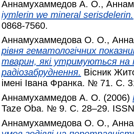
Аннамухаммедов А. О.
,
Аннам
iymlerin we mineral serisdelerin.
0868-7560.
Аннамухаммедова О. О.
,
Анна
рівня гематологічних показник
тварин, які утримуються на 
радіозабруднення.
Вісник Жито
імені Івана Франка. № 71. С. 
Аннамухаммедов А. О.
(2006)
Taze Oba. № 9. С. 28–29. ISSN
Аннамухаммедова О. О.
,
Анна
умов годівлі на перетравніст