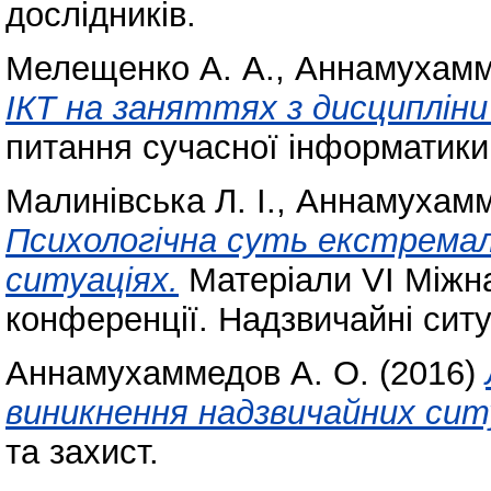
дослідників.
Мелещенко А. А.
,
Аннамухамм
ІКТ на заняттях з дисципліни 
питання сучасної інформатики
Малинівська Л. І.
,
Аннамухамм
Психологічна суть екстремал
ситуаціях.
Матеріали VІ Міжна
конференції. Надзвичайні ситуа
Аннамухаммедов А. О.
(2016)
виникнення надзвичайних сит
та захист.