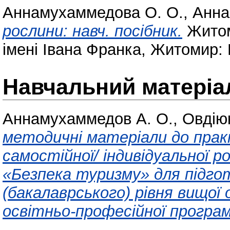
Аннамухаммедова О. О.
,
Анна
рослини: навч. посібник.
Житом
імені Івана Франка, Житомир: 
Навчальний матеріа
Аннамухаммедов А. О.
,
Овдію
методичні матеріали до практ
самостійної/ індивідуальної 
«Безпека туризму» для підго
(бакалаврського) рівня вищої
освітньо-професійної програ