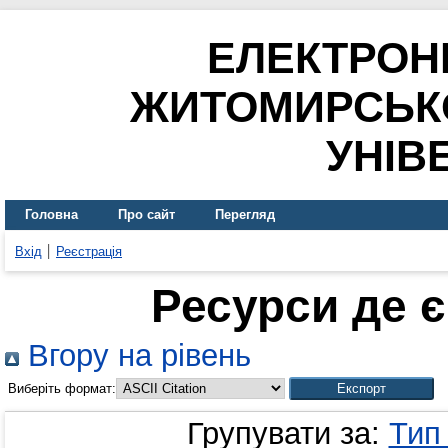
ЕЛЕКТРОН
ЖИТОМИРСЬК
УНІВ
Головна
Про сайт
Перегляд
Вхід
Реєстрація
Ресурси де 
Вгору на рівень
Виберіть формат:
Групувати за:
Тип