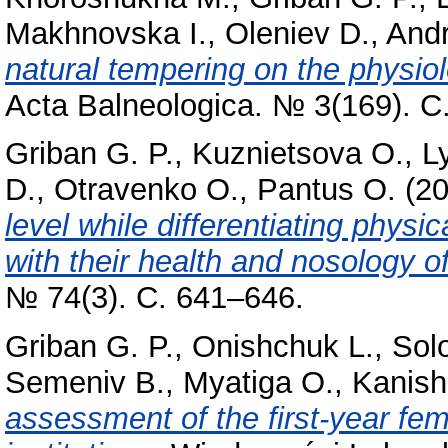
Makhnovska I.
,
Oleniev D.
,
Andr
natural tempering on the physiol
Acta Balneologica. № 3(169). С
Griban G. P.
,
Kuznіetsova O.
,
L
D.
,
Otravenko O.
,
Pantus O.
(2
level while differentiating phys
with their health and nosology o
№ 74(3). С. 641–646.
Griban G. P.
,
Onishchuk L.
,
Sol
Semeniv B.
,
Myatiga O.
,
Kanish
assessment of the first-year fem