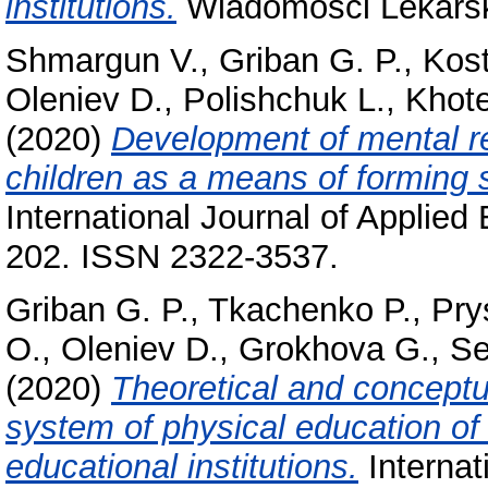
institutions.
Wiadomości Lekarsk
Shmargun V.
,
Griban G. P.
,
Kos
Oleniev D.
,
Polishchuk L.
,
Khot
(2020)
Development of mental r
children as a means of forming sp
International Journal of Applied
202. ISSN 2322-3537.
Griban G. P.
,
Tkachenko P.
,
Pry
O.
,
Oleniev D.
,
Grokhova G.
,
Se
(2020)
Theoretical and conceptu
system of physical education of 
educational institutions.
Internat