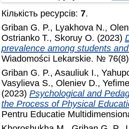
Кількість ресурсів:
7
.
Griban G. P.
,
Lyakhova N.
,
Olen
Ostrianko T.
,
Skoruy O.
(2023)
prevalence among students and d
Wiadomości Lekarskie. № 76(8)
Griban G. P.
,
Asauliuk I.
,
Yahupo
Vasylieva S.
,
Oleniev D.
,
Yefime
(2023)
Psychological and Pedago
the Process of Physical Educati
Pentru Educatie Multidimension
Khoroshukha M.
,
Griban G. P.
,