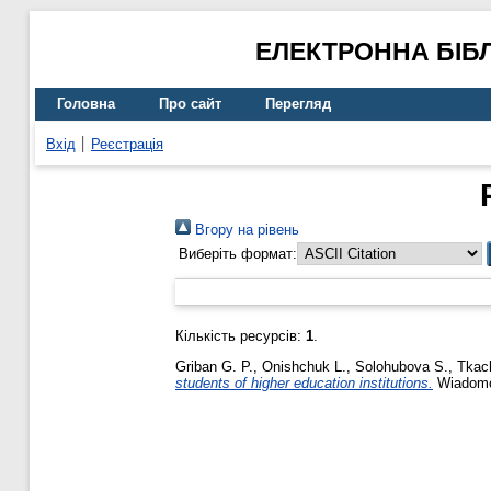
ЕЛЕКТРОННА БІБ
Головна
Про сайт
Перегляд
Вхід
Реєстрація
Вгору на рівень
Виберіть формат:
Кількість ресурсів:
1
.
Griban G. P.
,
Onishchuk L.
,
Solohubova S.
,
Tkac
students of higher education institutions.
Wiadomoś