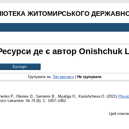
ЛІОТЕКА ЖИТОМИРСЬКОГО ДЕРЖАВНО
Ресурси де є автор
Onishchuk L
Групувати за:
Тип ресурсу
|
Не групувати
henko P.
,
Oleniev D.
,
Semeniv B.
,
Myatiga O.
,
Kanishcheva O.
(2021)
Physic
ci Lekarskie. № 74 (6). С. 1457–1462.
Цей список