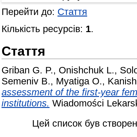
Перейти до:
Стаття
Кількість ресурсів:
1
.
Стаття
Griban G. P.
,
Onishchuk L.
,
Sol
Semeniv B.
,
Myatiga O.
,
Kanish
assessment of the first-year fem
institutions.
Wiadomości Lekarsk
Цей список був створе