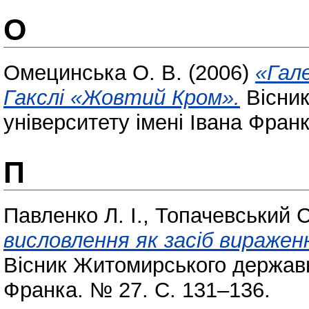
О
Омецинська О. В.
(2006)
«Гал
Гакслі «Жовтий Кром».
Вісник
університету імені Івана Фран
П
Павленко Л. І.
,
Топачевський С
висловлення як засіб вираженн
Вісник Житомирського державно
Франка. № 27. С. 131–136.