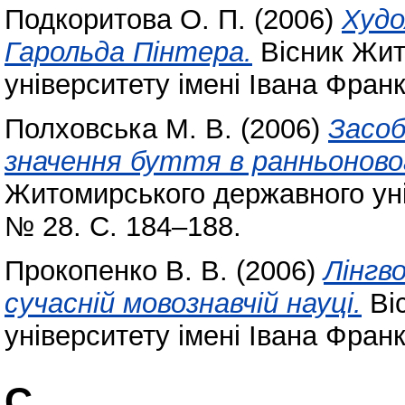
Подкоритова О. П.
(2006)
Худо
Гарольда Пінтера.
Вісник Жит
університету імені Івана Фран
Полховська М. В.
(2006)
Засоб
значення буття в ранньоновоа
Житомирського державного уні
№ 28. С. 184–188.
Прокопенко В. В.
(2006)
Лінгв
сучасній мовознавчій науці.
Ві
університету імені Івана Фран
С