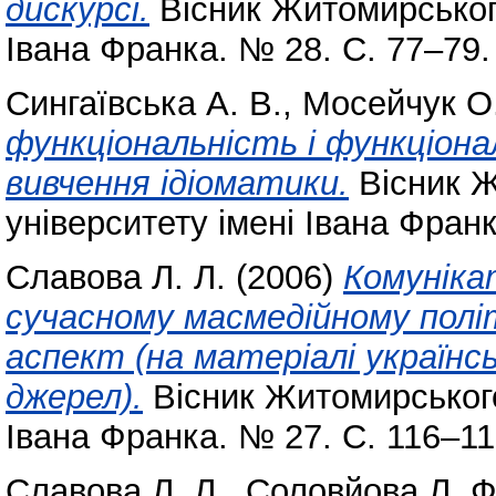
дискурсі.
Вісник Житомирського
Івана Франка. № 28. С. 77–79.
Сингаївська А. В.
,
Мосейчук О
функціональність і функціонал
вивчення ідіоматики.
Вісник Ж
університету імені Івана Франк
Славова Л. Л.
(2006)
Комуніка
сучасному масмедійному полі
аспект (на матеріалі україн
джерел).
Вісник Житомирського
Івана Франка. № 27. С. 116–11
Славова Л. Л.
,
Соловйова Л. Ф