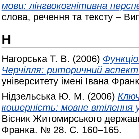
мови: лінгвокогнітивна персп
слова, речення та тексту – Вип. 
Н
Нагорська Т. В.
(2006)
Функціо
Черчілля: риторичний аспект
університету імені Івана Фран
Нідзельська Ю. М.
(2006)
Ключ
кошерність: мовне втілення у
Вісник Житомирського державно
Франка. № 28. С. 160–165.