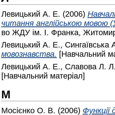
Левицький А. Е.
(2006)
Навчал
читання англійською мовою (У
во ЖДУ ім. І. Франка, Житоми
Левицький А. Е.
,
Сингаївська А
мовознавства.
[Навчальний ма
Левицький А. Е.
,
Славова Л. Л
[Навчальний матеріал]
М
Мосієнко О. В.
(2006)
Функції 