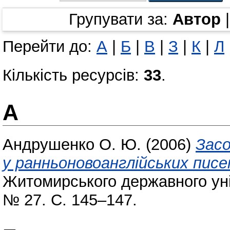
Групувати за:
Автор
Перейти до:
А
|
Б
|
В
|
З
|
К
|
Л
Кількість ресурсів:
33
.
А
Андрушенко О. Ю.
(2006)
Засо
у ранньоновоанглійських писе
Житомирського державного уні
№ 27. С. 145–147.