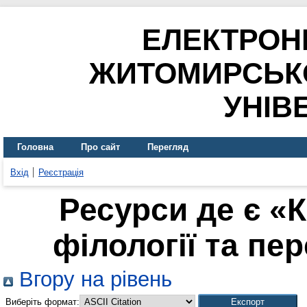
ЕЛЕКТРОН
ЖИТОМИРСЬК
УНІВ
Головна
Про сайт
Перегляд
Вхід
Реєстрація
Ресурси де є «
філології та пер
Вгору на рівень
Виберіть формат: