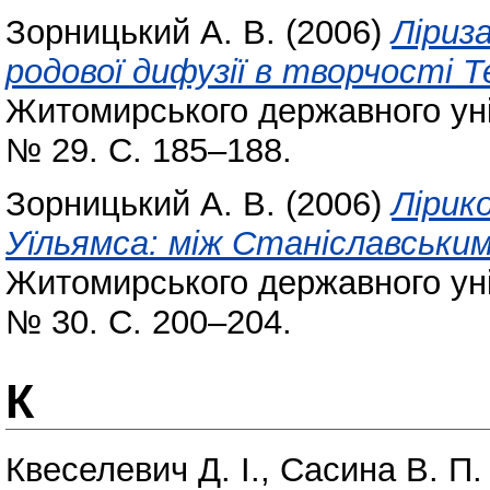
Зорницький А. В.
(2006)
Ліриз
родової дифузії в творчості Т
Житомирського державного уні
№ 29. С. 185–188.
Зорницький А. В.
(2006)
Лірик
Уїльямса: між Станіславськи
Житомирського державного уні
№ 30. С. 200–204.
К
Квеселевич Д. І.
,
Сасина В. П.