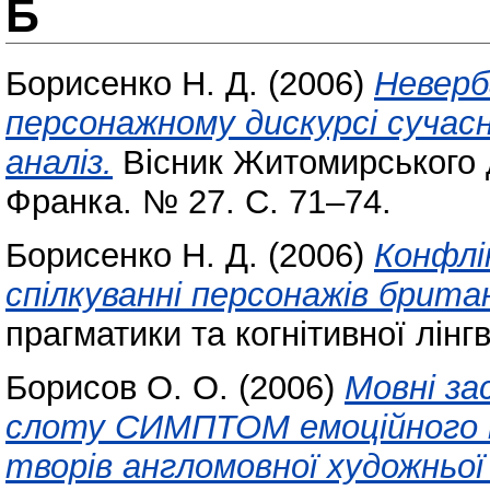
Б
Борисенко Н. Д.
(2006)
Неверб
персонажному дискурсі сучасн
аналіз.
Вісник Житомирського д
Франка. № 27. С. 71–74.
Борисенко Н. Д.
(2006)
Конфлі
спілкуванні персонажів брита
прагматики та когнітивної лінгві
Борисов О. О.
(2006)
Мовні за
слоту СИМПТОМ емоційного к
творів англомовної художньої