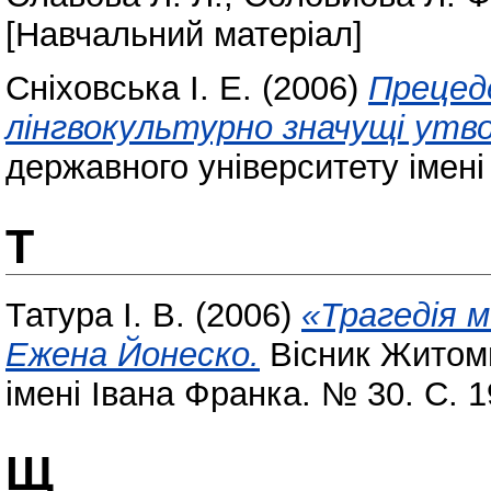
[Навчальний матеріал]
Сніховська І. Е.
(2006)
Прецед
лінгвокультурно значущі утв
державного університету імені
Т
Татура І. В.
(2006)
«Трагедія м
Ежена Йонеско.
Вісник Житоми
імені Івана Франка. № 30. С. 
Щ