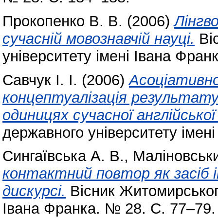
Прокопенко В. В.
(2006)
Лінгв
сучасній мовознавчій науці.
Ві
університету імені Івана Фран
Савчук І. І.
(2006)
Асоціативно
концептуалізація результату
одиницях сучасної англійської
державного університету імені
Сингаївська А. В.
,
Маліновськи
контактний повтор як засіб
дискурсі.
Вісник Житомирського
Івана Франка. № 28. С. 77–79.