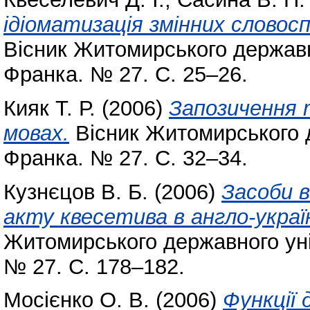
ідіоматизація змінних словосп
Вісник Житомирського державно
Франка. № 27. С. 25–26.
Кияк Т. Р.
(2006)
Запозичення 
мовах.
Вісник Житомирського д
Франка. № 27. С. 32–34.
Кузнєцов В. Б.
(2006)
Засоби 
акту квесетива в англо-украї
Житомирського державного уні
№ 27. С. 178–182.
Мосієнко О. В.
(2006)
Функції 