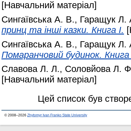
[Навчальний матеріал]
Сингаївська А. В.
,
Гаращук Л. 
принц та інші казки. Книга І.
[
Сингаївська А. В.
,
Гаращук Л. 
Помаранчовий будинок. Книга I
Славова Л. Л.
,
Соловйова Л. Ф
[Навчальний матеріал]
Цей список був ство
© 2008–2026
Zhytomyr Ivan Franko State University