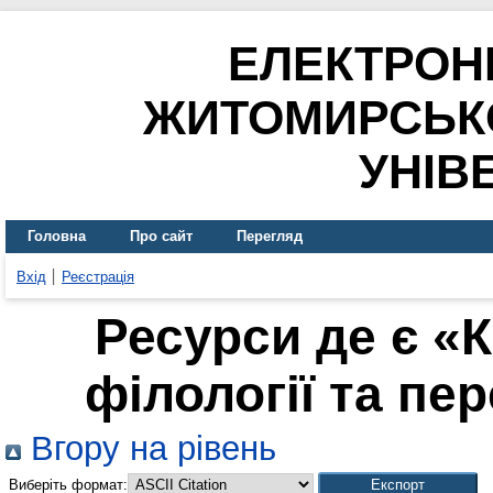
ЕЛЕКТРОН
ЖИТОМИРСЬК
УНІВ
Головна
Про сайт
Перегляд
Вхід
Реєстрація
Ресурси де є «
філології та пер
Вгору на рівень
Виберіть формат: