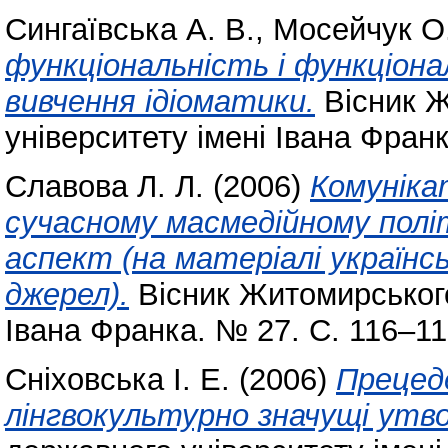
Сингаївська А. В.
,
Мосейчук О
функціональність і функціонал
вивчення ідіоматики.
Вісник Ж
університету імені Івана Франк
Славова Л. Л.
(2006)
Комуніка
сучасному масмедійному полі
аспект (на матеріалі україн
джерел).
Вісник Житомирського
Івана Франка. № 27. С. 116–11
Сніховська І. Е.
(2006)
Прецед
лінгвокультурно значущі утв