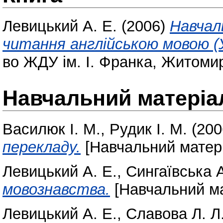
Левицький А. Е.
(2006)
Навчал
читання англійською мовою (У
во ЖДУ ім. І. Франка, Житоми
Навчальний матеріа
Василюк І. М.
,
Рудик І. М.
(200
перекладу.
[Навчальний матер
Левицький А. Е.
,
Сингаївська А
мовознавства.
[Навчальний ма
Левицький А. Е.
,
Славова Л. Л