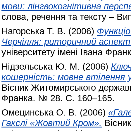
мови: лінгвокогнітивна персп
слова, речення та тексту – Вип. 
Нагорська Т. В.
(2006)
Функціо
Черчілля: риторичний аспект
університету імені Івана Фран
Нідзельська Ю. М.
(2006)
Ключ
кошерність: мовне втілення у
Вісник Житомирського державно
Франка. № 28. С. 160–165.
Омецинська О. В.
(2006)
«Гал
Гакслі «Жовтий Кром».
Вісник