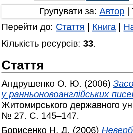
Групувати за:
Автор
|
Перейти до:
Стаття
|
Книга
|
Н
Кількість ресурсів:
33
.
Стаття
Андрушенко О. Ю.
(2006)
Засо
у ранньоновоанглійських писе
Житомирського державного уні
№ 27. С. 145–147.
Борисенко Н. Д.
(2006)
Неверб