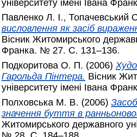
університету імені Івана Фран
Павленко Л. І.
,
Топачевський С
висловлення як засіб вираженн
Вісник Житомирського державно
Франка. № 27. С. 131–136.
Подкоритова О. П.
(2006)
Худо
Гарольда Пінтера.
Вісник Жит
університету імені Івана Фран
Полховська М. В.
(2006)
Засоб
значення буття в ранньоновоа
Житомирського державного уні
№ 28. С. 184–188.