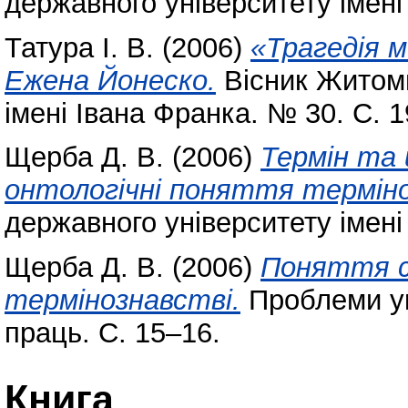
державного університету імені
Татура І. В.
(2006)
«Трагедія м
Ежена Йонеско.
Вісник Житоми
імені Івана Франка. № 30. С. 
Щерба Д. В.
(2006)
Термін та 
онтологічні поняття термін
державного університету імені
Щерба Д. В.
(2006)
Поняття с
термінознавстві.
Проблеми укр
праць. С. 15–16.
Книга