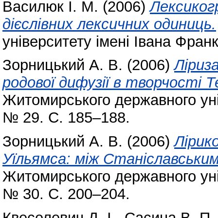
Василюк І. М.
(2006)
Лексиког
дієслівних лексичних одиниць.
університету імені Івана Франк
Зорницький А. В.
(2006)
Ліриз
родової дифузії в творчості Т
Житомирського державного уні
№ 29. С. 185–188.
Зорницький А. В.
(2006)
Лірик
Уїльямса: між Станіславськи
Житомирського державного уні
№ 30. С. 200–204.
Квеселевич Д. І.
,
Сасина В. П.