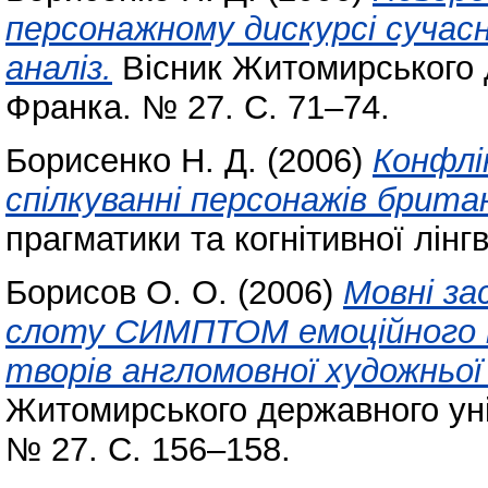
персонажному дискурсі сучасн
аналіз.
Вісник Житомирського д
Франка. № 27. С. 71–74.
Борисенко Н. Д.
(2006)
Конфлі
спілкуванні персонажів брита
прагматики та когнітивної лінгві
Борисов О. О.
(2006)
Мовні за
слоту СИМПТОМ емоційного к
творів англомовної художньої
Житомирського державного уні
№ 27. С. 156–158.