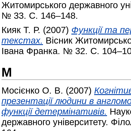
Житомирського державного уні
№ 33. С. 146–148.
Кияк Т. Р.
(2007)
Функції та пе
текстах.
Вісник Житомирськог
Івана Франка. № 32. С. 104–10
М
Мосієнко О. В.
(2007)
Когніти
презентації людини в англом
функції детермінативів.
Науко
державного університету. Філол