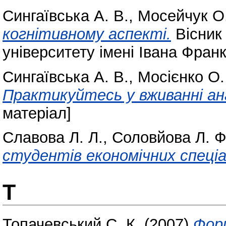
Сингаївська А. В.
,
Мосейчук О
когнітивному аспекті.
Вісник
університету імені Івана Фран
Сингаївська А. В.
,
Мосієнко О.
Практикуйтесь у вживанні анг
матеріал]
Славова Л. Л.
,
Соловйова Л. Ф
студентів економічних спеці
Т
Топачевський С. К.
(2007)
Форм