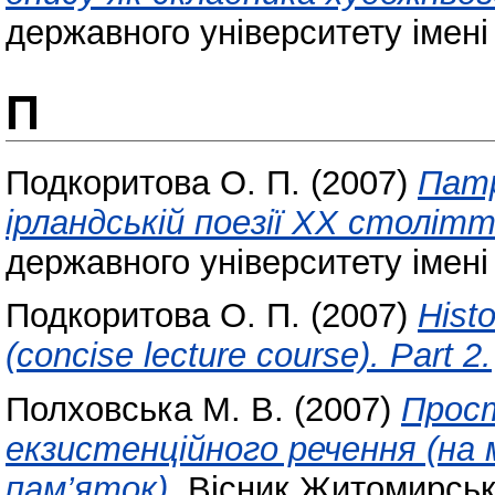
державного університету імені
П
Подкоритова О. П.
(2007)
Патр
ірландській поезії ХХ столітт
державного університету імені
Подкоритова О. П.
(2007)
Histo
(concise lecture course). Part 2.
Полховська М. В.
(2007)
Прос
екзистенційного речення (на 
пам’яток).
Вісник Житомирсько