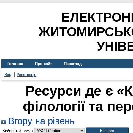
ЕЛЕКТРОН
ЖИТОМИРСЬК
УНІВ
Головна
Про сайт
Перегляд
Вхід
Реєстрація
Ресурси де є «
філології та пер
Вгору на рівень
Виберіть формат: