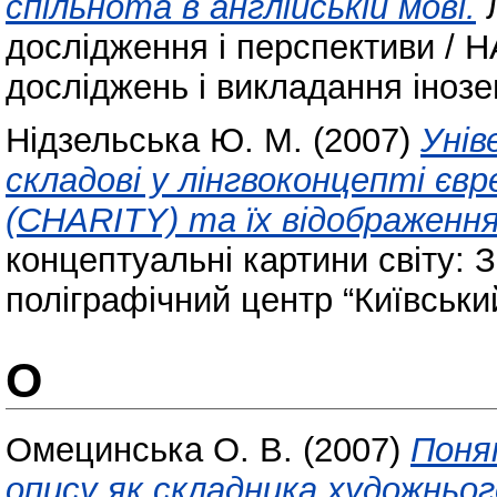
спільнота в англійській мові.
Л
дослідження і перспективи / 
досліджень і викладання інозем
Нідзельська Ю. М.
(2007)
Унів
складові у лінгвоконцепті є
(CHARITY) та їх відображення 
концептуальні картини світу: З
поліграфічний центр “Київський
О
Омецинська О. В.
(2007)
Поня
опису як складника художньог