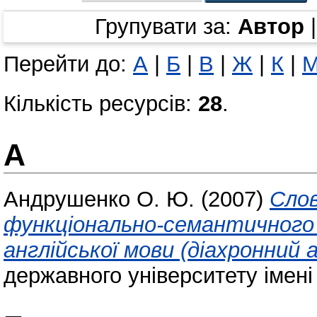
Групувати за:
Автор
Перейти до:
А
|
Б
|
В
|
Ж
|
К
|
Кількість ресурсів:
28
.
А
Андрушенко О. Ю.
(2007)
Слов
функціонально-семантичного
англійської мови (діахронний 
державного університету імені