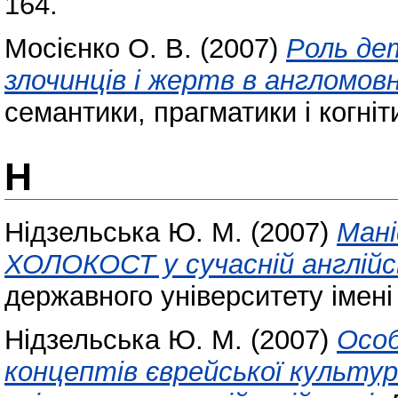
164.
Мосієнко О. В.
(2007)
Роль де
злочинців і жертв в англомов
семантики, прагматики і когніт
Н
Нідзельська Ю. М.
(2007)
Мані
ХОЛОКОСТ у сучасній англійсь
державного університету імені
Нідзельська Ю. М.
(2007)
Особ
концептів єврейської культури