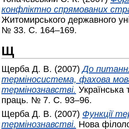
конфліктно спрямованих стра
Житомирського державного уні
№ 33. С. 164–169.
Щ
Щерба Д. В.
(2007)
До питанн
терміносистема, фахова мов
термінознавстві.
Українська т
праць. № 7. С. 93–96.
Щерба Д. В.
(2007)
Функції те
термінознавстві.
Нова філолог