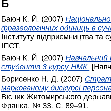
Б
Баюн К. Й.
(2007)
Національно
фразеологічних одиниць в суча
Інституту підприємництва та с
ІПСТ.
Баюн К. Й.
(2007)
Навчальний п
студентів 3 курсу НМК.
[Навч
Борисенко Н. Д.
(2007)
Страте
маркованому дискурсі персонаж
Вісник Житомирського державно
Франка. № 33. С. 89–91.