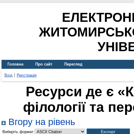
ЕЛЕКТРОН
ЖИТОМИРСЬК
УНІВ
Головна
Про сайт
Перегляд
Вхід
Реєстрація
Ресурси де є «
філології та пер
Вгору на рівень
Виберіть формат: