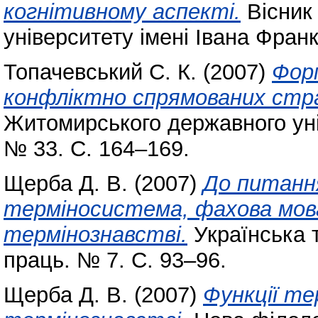
когнітивному аспекті.
Вісник
університету імені Івана Фран
Топачевський С. К.
(2007)
Форм
конфліктно спрямованих стра
Житомирського державного уні
№ 33. С. 164–169.
Щерба Д. В.
(2007)
До питанн
терміносистема, фахова мов
термінознавстві.
Українська т
праць. № 7. С. 93–96.
Щерба Д. В.
(2007)
Функції те