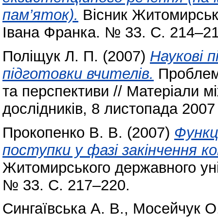
пам’яток).
Вісник Житомирсько
Івана Франка. № 33. С. 214–21
Поліщук Л. П.
(2007)
Наукові п
підготовки вчителів.
Проблеми
та перспективи // Матеріали мі
дослідників, 8 листопада 2007 
Прокопенко В. В.
(2007)
Функц
поступки у фазі закінчення к
Житомирського державного уні
№ 33. С. 217–220.
Сингаївська А. В.
,
Мосейчук О