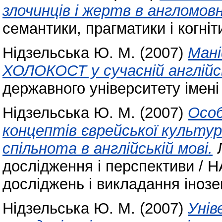
злочинців і жертв в англомов
семантики, прагматики і когніт
Нідзельська Ю. М.
(2007)
Мані
ХОЛОКОСТ у сучасній англійсь
державного університету імені
Нідзельська Ю. М.
(2007)
Особ
концептів єврейської культури
спільнота в англійській мові.
Л
дослідження і перспективи / 
досліджень і викладання інозем
Нідзельська Ю. М.
(2007)
Унів