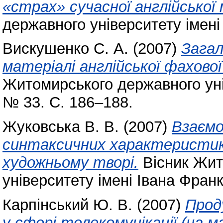
«страх» сучасної англійської 
державного університету імені
Вискушенко С. А.
(2007)
Загал
матеріалі англійської фахово
Житомирського державного уні
№ 33. С. 186–188.
Жуковська В. В.
(2007)
Взаємо
синтаксичних характеристик 
художньому творі.
Вісник Жит
університету імені Івана Фран
Карпінський Ю. В.
(2007)
Прод
у сфері телекомунікації (на м