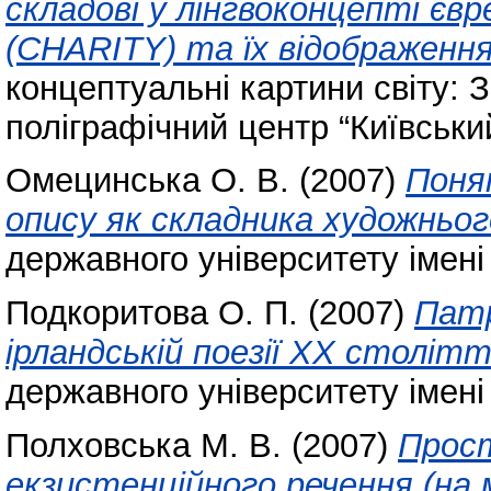
складові у лінгвоконцепті є
(CHARITY) та їх відображення 
концептуальні картини світу: З
поліграфічний центр “Київський
Омецинська О. В.
(2007)
Поня
опису як складника художньог
державного університету імені
Подкоритова О. П.
(2007)
Патр
ірландській поезії ХХ столітт
державного університету імені
Полховська М. В.
(2007)
Прос
екзистенційного речення (на 