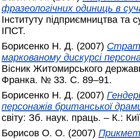
фразеологічних одиниць в суча
Інституту підприємництва та с
ІПСТ.
Борисенко Н. Д.
(2007)
Страте
маркованому дискурсі персонаж
Вісник Житомирського державно
Франка. № 33. С. 89–91.
Борисенко Н. Д.
(2007)
Гендерн
персонажів британської драм
світу: Зб. наук. праць. – К.: Ки
Борисов О. О.
(2007)
Прикмет