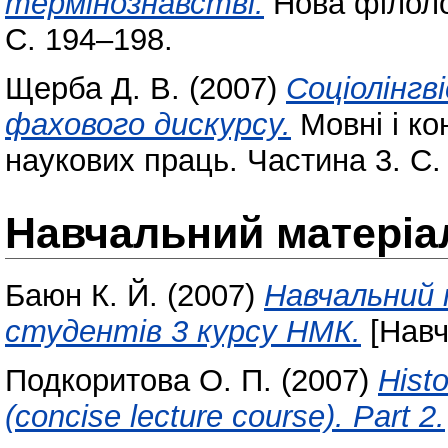
термінознавстві.
Нова філолог
С. 194–198.
Щерба Д. В.
(2007)
Соціолінгв
фахового дискурсу.
Мовні і ко
наукових праць. Частина 3. С.
Навчальний матеріа
Баюн К. Й.
(2007)
Навчальний п
студентів 3 курсу НМК.
[Навч
Подкоритова О. П.
(2007)
Histo
(concise lecture course). Part 2.