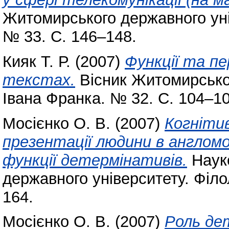
Житомирського державного уні
№ 33. С. 146–148.
Кияк Т. Р.
(2007)
Функції та пе
текстах.
Вісник Житомирськог
Івана Франка. № 32. С. 104–10
Мосієнко О. В.
(2007)
Когніти
презентації людини в англом
функції детермінативів.
Науко
державного університету. Філол
164.
Мосієнко О. В.
(2007)
Роль де