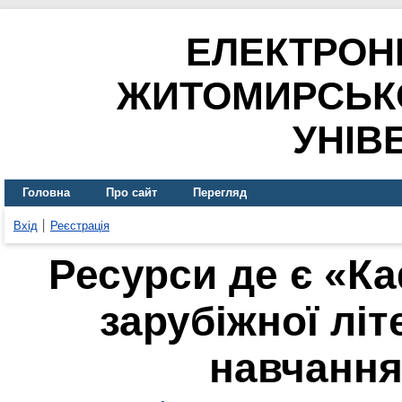
ЕЛЕКТРОН
ЖИТОМИРСЬК
УНІВ
Головна
Про сайт
Перегляд
Вхід
Реєстрація
Ресурси де є «Ка
зарубіжної літ
навчання»