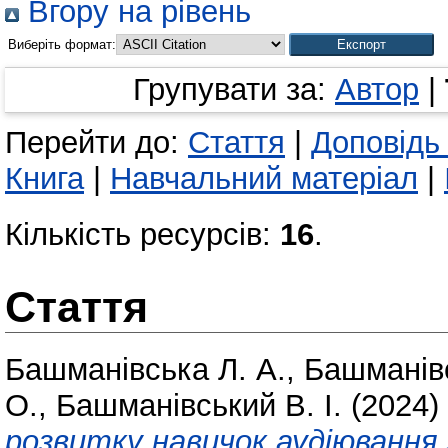
Вгору на рівень
Виберіть формат:
Групувати за:
Автор
|
Перейти до:
Стаття
|
Доповідь
Книга
|
Навчальний матеріал
|
Кількість ресурсів:
16
.
Стаття
Башманівська Л. А.
,
Башманівс
О.
,
Башманівський В. І.
(2024)
розвитку навичок аудіювання 