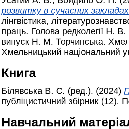
Усатий А. В.
,
Войдило О. П.
(2
розвитку в сучасних закладах
лінгвістика, літературознавств
праць. Голова редколегії Н. В
випуск Н. М. Торчинська. Хмел
Хмельницький національний ун
Книга
Білявська В. С.
(ред.). (2024)
П
публіцистичний збірник (12). 
Навчальний матеріа