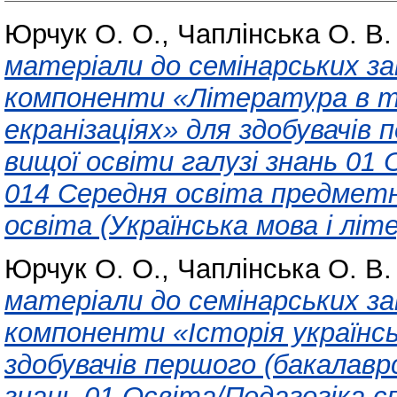
Юрчук О. О.
,
Чаплінська О. В.
матеріали до семінарських зан
компоненти «Література в т
екранізаціях» для здобувачів 
вищої освіти галузі знань 01
014 Середня освіта предметн
освіта (Українська мова і літ
Юрчук О. О.
,
Чаплінська О. В.
матеріали до семінарських за
компоненти «Історія українсь
здобувачів першого (бакалаврс
знань 01 Освіта/Педагогіка с