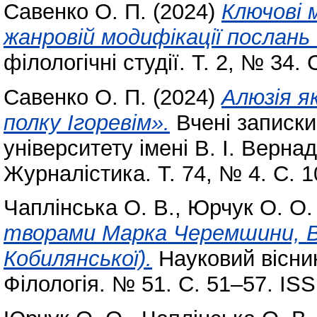
Савенко О. П.
(2024)
Ключові 
жанровій модифікації послань 
філологічні студії. Т. 2, № 34.
Савенко О. П.
(2024)
Алюзія я
полку Ігоревім».
Вчені записки
університету імені В. І. Вернад
Журналістика. Т. 74, № 4. С. 
Чаплінська О. В.
,
Юрчук О. О.
творами Марка Черемшини, 
Кобилянської).
Науковий вісник
Філологія. № 51. С. 51–57. IS