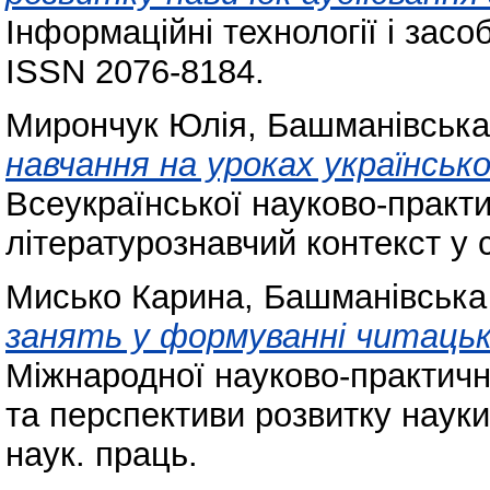
Інформаційні технології і засо
ISSN 2076-8184.
Мирончук Юлія
,
Башманівська 
навчання на уроках українськ
Всеукраїнської науково-практ
літературознавчий контекст у 
Мисько Карина
,
Башманівська 
занять у формуванні читацько
Міжнародної науково-практично
та перспективи розвитку науки 
наук. праць.