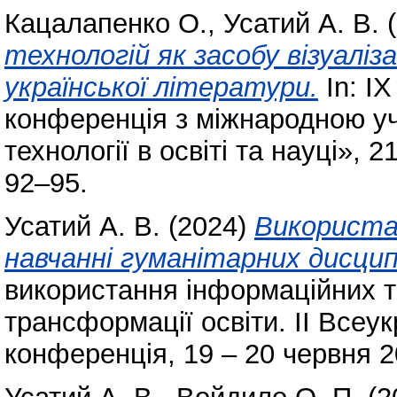
Кацалапенко О.
,
Усатий А. В.
(
технологій як засобу візуаліз
української літератури.
In: І
конференція з міжнародною уч
технології в освіті та науці»,
92–95.
Усатий А. В.
(2024)
Використа
навчанні гуманітарних дисцип
використання інформаційних т
трансформації освіти. ІІ Всеу
конференція, 19 – 20 червня 20