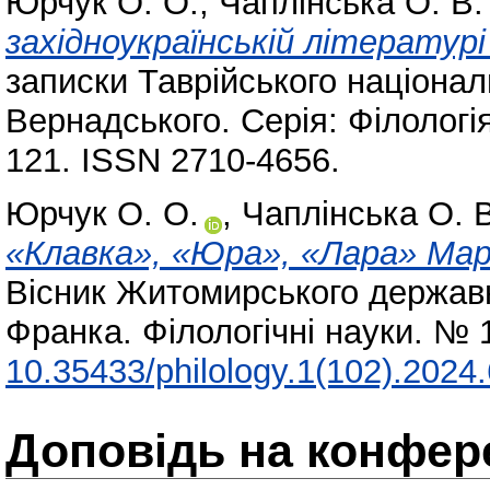
Юрчук О. О.
,
Чаплінська О. В.
західноукраїнській літератур
записки Таврійського національ
Вернадського. Серія: Філологія
121. ISSN 2710-4656.
Юрчук О. О.
,
Чаплінська О. В
«Клавка», «Юра», «Лара» Мар
Вісник Житомирського державно
Франка. Філологічні науки. № 
10.35433/philology.1(102).2024
Доповідь на конфере