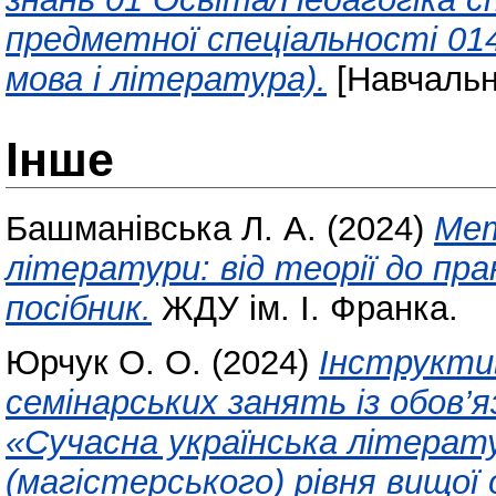
предметної спеціальності 014
мова і література).
[Навчальн
Інше
Башманівська Л. А.
(2024)
Мет
літератури: від теорії до пр
посібник.
ЖДУ ім. І. Франка.
Юрчук О. О.
(2024)
Інструкти
семінарських занять із обов’
«Сучасна українська літерату
(магістерського) рівня вищої 