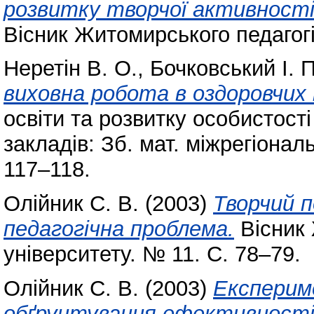
розвитку творчої активності
Вісник Житомирського педагогі
Неретін В. О.
,
Бочковський І. П
виховна робота в оздоровчих
освіти та розвитку особистості 
закладів: Зб. мат. міжрегіональ
117–118.
Олійник С. В.
(2003)
Творчий п
педагогічна проблема.
Вісник 
університету. № 11. С. 78–79.
Олійник С. В.
(2003)
Експери
обґрунтування ефективності