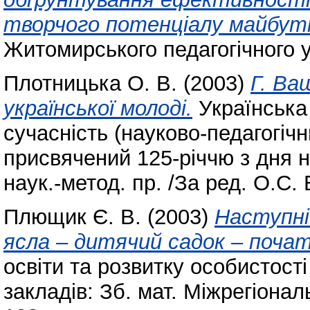
творчого потенціалу майбут
Житомирського педагогічного у
Плотницька О. В.
(2003)
Г. Ва
української молоді.
Українська
сучасність (науково-педагогіч
присвячений 125-річчю з дня 
наук.-метод. пр. /За ред. О.С.
Плющик Є. В.
(2003)
Наступні
ясла – дитячий садок – поча
освіти та розвитку особистості 
закладів: Зб. мат. Міжрегіональ