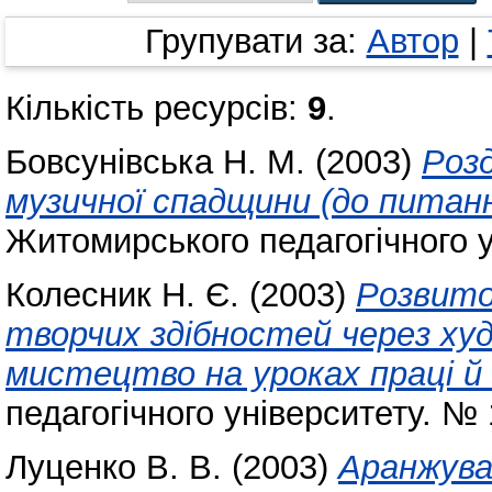
Групувати за:
Автор
|
Кількість ресурсів:
9
.
Бовсунівська Н. М.
(2003)
Розд
музичної спадщини (до питан
Житомирського педагогічного у
Колесник Н. Є.
(2003)
Розвито
творчих здібностей через худ
мистецтво на уроках праці й
педагогічного університету. № 
Луценко В. В.
(2003)
Аранжуван