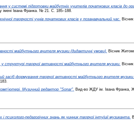
ння у системі підготовки майбутніх учителів початкових класів до орга
 імені Івана Франка. № 21. С. 185–188.
хнічної творчості учнів початкових класів у позанавчальний час.
Вісник
вності майбутнього вчителя музики (дидактичні умови).
Вісник Житоми
у структурі творчої активності майбутнього вчителя музики.
Вісник
дний засіб формування творчої активності майбутнього вчителя музики
183.
комп’ютері. Музичний редактор "Sonar".
Вид-во ЖДУ ім. Івана Франка, 
 і психолого-педагогічних знань як чинник творчої інтуїції музиканта.
В