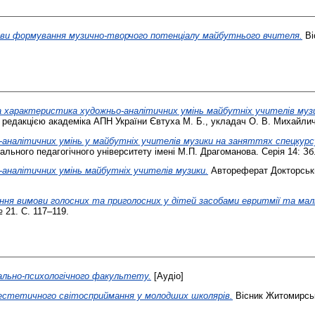
мови формування музично-творчого потенціалу майбутнього вчителя.
Ві
характеристика художньо-аналітичних умінь майбутніх учителів муз
ю редакцією академіка АПН України Євтуха М. Б., укладач О. В. Михайлич
аналітичних умінь у майбутніх учителів музики на заняттях спецкурсу
льного педагогічного університету імені М.П. Драгоманова. Серія 14: Зб.
аналітичних умінь майбутніх учителів музики.
Автореферат Докторськи
ня вимови голосних та приголосних у дітей засобами евритмії та ма
 21. С. 117–119.
іально-психологічного факультету.
[Аудіо]
стетичного світосприймання у молодших школярів.
Вісник Житомирськ