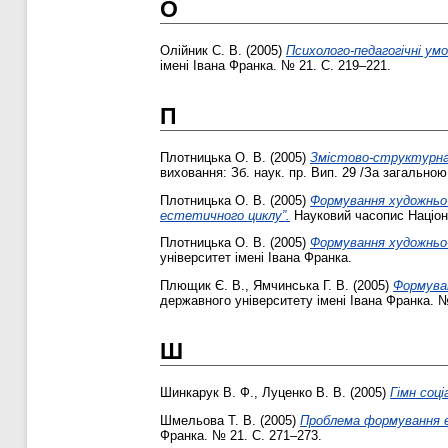
О
Олійник С. В.
(2005)
Психолого-педагогічні у
імені Івана Франка. № 21. С. 219–221.
П
Плотницька О. В.
(2005)
Змістово-структурна 
виховання: Зб. наук. пр. Вип. 29 /За загально
Плотницька О. В.
(2005)
Формування художньо-
естетичного циклу”.
Науковий часопис Націона
Плотницька О. В.
(2005)
Формування художньо-
університет імені Івана Франка.
Плющик Є. В.
,
Ямчинська Г. В.
(2005)
Формуван
державного університету імені Івана Франка. №
Ш
Шинкарук В. Ф.
,
Луценко В. В.
(2005)
Гімн соц
Шмельова Т. В.
(2005)
Проблема формування е
Франка. № 21. С. 271–273.