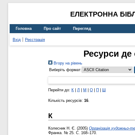
ЕЛЕКТРОННА БІБ
Головна
Про сайт
Перегляд
Вхід
Реєстрація
Ресурси де 
Вгору на рівень
Виберіть формат:
Перейти до:
К
|
Л
|
М
|
О
|
П
|
Ш
Кількість ресурсів:
16
.
К
Колесник Н. Є.
(2005)
Організація художньо-те
Франка. № 25. С. 168–170.