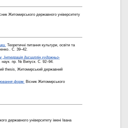
сник Житомирського державного університету
ики.
Теоретичні питання культури, освіти та
енко.. С. 39–42.
 „Інтеграція дисциплін художньо-
 наук. пр. № Випуск. С. 92–94.
й thesis, Житомирський державний
лювання форм.
Вісник Житомирського
ого державного університету імені Івана