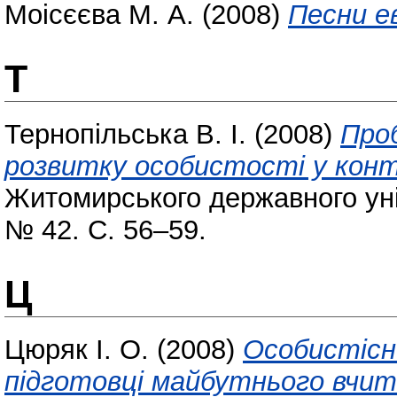
Моісєєва М. А.
(2008)
Песни е
Т
Тернопільська В. І.
(2008)
Про
розвитку особистості у конт
Житомирського державного уні
№ 42. С. 56–59.
Ц
Цюряк І. О.
(2008)
Особистісни
підготовці майбутнього вчит