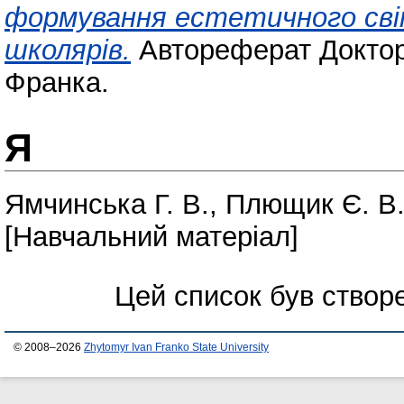
формування естетичного св
школярів.
Автореферат Докторс
Франка.
Я
Ямчинська Г. В.
,
Плющик Є. В
[Навчальний матеріал]
Цей список був ство
© 2008–2026
Zhytomyr Ivan Franko State University