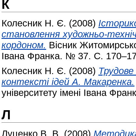
К
Колесник Н. Є.
(2008)
Історик
становлення художньо-технічн
кордоном.
Вісник Житомирськог
Івана Франка. № 37. С. 170–17
Колесник Н. Є.
(2008)
Трудове
контексті ідей А. Макаренка.
університету імені Івана Франк
Л
Луценко В. В.
(2008)
Методика