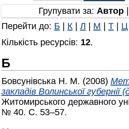
Групувати за:
Автор
Перейти до:
Б
|
К
|
Л
|
М
|
Т
|
Ц
Кількість ресурсів:
12
.
Б
Бовсунівська Н. М.
(2008)
Мет
закладів Волинської губернії (д
Житомирського державного уні
№ 40. С. 53–57.