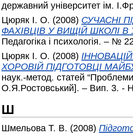
державний університет ім. І.Ф
Цюряк І. О.
(2008)
СУЧАСНІ П
ФАХІВЦІВ У ВИЩІЙ ШКОЛІ В 
Педагогіка і психологія. – № 22
Цюряк І. О.
(2008)
ІННОВАЦІЙ
ХОРОВІЙ ПІДГОТОВЦІ МАЙБ
наук.-метод. статей “Проблеми 
О.Я.Ростовський]. – Вип. 3. - 
Ш
Шмельова Т. В.
(2008)
Підгото