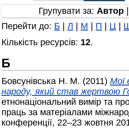
Групувати за:
Автор
Перейти до:
Б
|
Л
|
М
|
П
|
Ц
|
Кількість ресурсів:
12
.
Б
Бовсунівська Н. М.
(2011)
Мої 
народу, який став жертвою Г
етнонаціональний вимір та пр
праць за матеріалами міжнаро
конференції, 22–23 жовтня 201