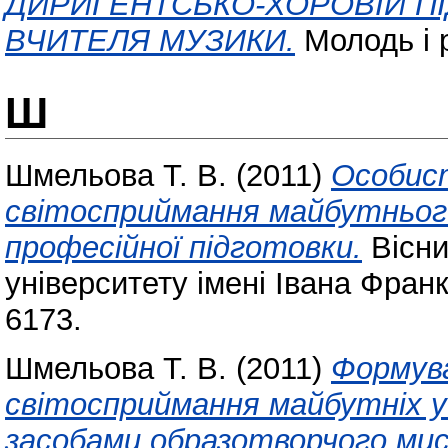
ДИРИГЕНТСЬКО-ХОРОВІЙ П
ВЧИТЕЛЯ МУЗИКИ.
Молодь і р
Ш
Шмельова Т. В.
(2011)
Особис
світосприймання майбутньог
професійної підготовки.
Вісни
університету імені Івана Фран
6173.
Шмельова Т. В.
(2011)
Формув
світосприймання майбутніх у
засобами образотворчого ми