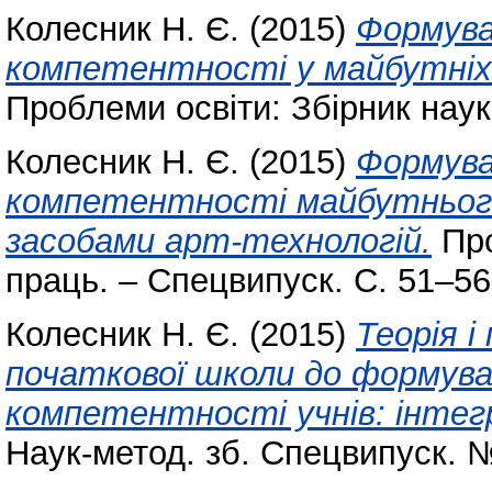
Колесник Н. Є.
(2015)
Формува
компетентності у майбутніх 
Проблеми освіти: Збірник наук
Колесник Н. Є.
(2015)
Формува
компетентності майбутнього
засобами арт-технологій.
Про
праць. – Спецвипуск. С. 51–56
Колесник Н. Є.
(2015)
Теорія 
початкової школи до формув
компетентності учнів: інтегр
Наук-метод. зб. Спецвипуск. №