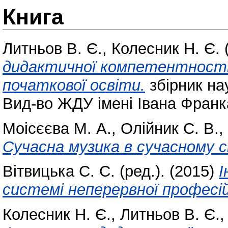
Книга
Литньов В. Є.
,
Колесник Н. Є.
(
дидактичної компетентності 
початкової освіти.
збірник на
Вид-во ЖДУ імені Івана Франк
Моісєєва М. А.
,
Олійник С. В.
,
Сучасна музика в сучасному с
Вітвицька С. С.
(ред.). (2015)
І
системі неперервної професій
Колесник Н. Є.
,
Литньов В. Є.