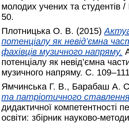
молодих учених та студентів /
50.
Плотницька О. В.
(2015)
Актуа
потенціалу як невід’ємна час
фахівців музичного напряму.
А
потенціалу як невід’ємна част
музичного напряму. С. 109–111
Ямчинська Г. В.
,
Барабаш А. С
та патріотичного ставлення 
дидактичної компетентності пе
освіти: збірник науково-метод