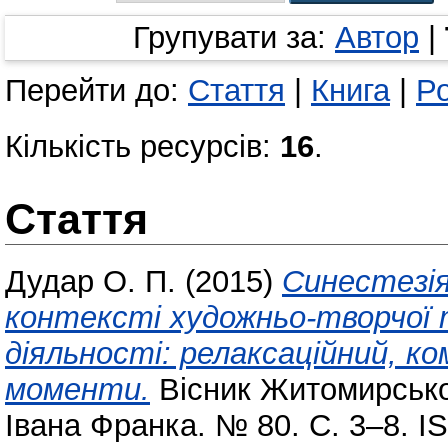
Групувати за:
Автор
|
Перейти до:
Стаття
|
Книга
|
Ро
Кількість ресурсів:
16
.
Стаття
Дудар О. П.
(2015)
Синестезія
контексті художньо-творчої 
діяльності: релаксаційний, 
моменти.
Вісник Житомирськог
Івана Франка. № 80. С. 3–8. I