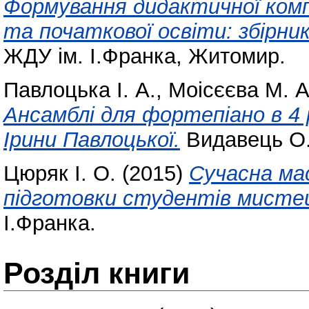
Формування дидактичної комп
та початкової освіти: збірни
ЖДУ ім. І.Франка, Житомир.
Павлоцька І. А.
,
Моісєєва М. А
Ансамблі для фортепіано в 4 р
Ірини Павлоцької.
Видавець О.
Цюряк І. О.
(2015)
Сучасна ма
підготовки студентів мистець
І.Франка.
Розділ книги