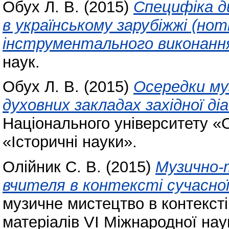
Обух Л. В.
(2015)
Специфіка д
в українському зарубіжжі (нот
інструментального виконання
наук.
Обух Л. В.
(2015)
Осередки муз
духовних закладах західної ді
Національного університету «
«Історичні науки».
Олійник С. В.
(2015)
Музично-
вчителя в контексті сучасної
музичне мистецтво в контексті
матеріалів VI Міжнародної нау