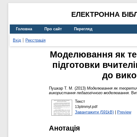
ЕЛЕКТРОННА БІБ
Головна
Про сайт
Перегляд
Вхід
Реєстрація
Моделювання як тео
підготовки вчител
до вико
Пушкар Т. М.
(2013)
Моделювання як теоретичн
використання педагогічного моделювання.
Вит
Текст
13ptmmyt.pdf
Завантажити (591kB)
|
Preview
Анотація