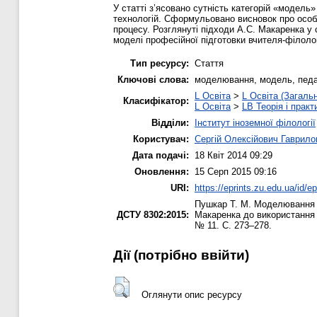
У статті з’ясовано сутність категорій «модел
технологій. Сформульовано висновок про особл
процесу. Розглянуті підходи А.С. Макаренка у 
моделі професійної підготовки вчителя-філоло
Тип ресурсу:
Стаття
Ключові слова:
моделювання, модель, педаг
L Освіта
>
L Освіта (Загаль
Класифікатор:
L Освіта
>
LB Теорія і практ
Відділи:
Інститут іноземної філології
Користувач:
Сергій Олексійович Гаврило
Дата подачі:
18 Квіт 2014 09:29
Оновлення:
15 Серп 2015 09:16
URI:
https://eprints.zu.edu.ua/id/e
Пушкар Т. М.
Моделювання як
ДСТУ 8302:2015:
Макаренка до використання
№ 11. С. 273–278.
Дії ​​(потрібно ввійти)
Оглянути опис ресурсу