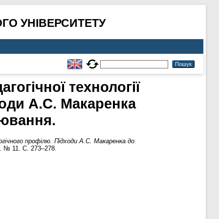
ГО УНІВЕРСИТЕТУ
гогічної технології
оди А.С. Макаренка
лювання.
гічного профілю. Підходи А.С. Макаренка до
. № 11. С. 273–278.