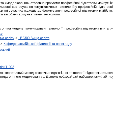
ь» та «моделювання» стосовно проблеми професійної підготовки майбутніх
ивості застосування комунікативних технологій у професійній підготовц
світлі сучасних підходів до формування професійної підготовки майбутні
га засобами комунікативних технологій.
огічна модель, комунікативні технології, професійна підготовка вчителя
не)
ика освіти
>
LB2300 Вища освіта
>
Кафедра англійської філології та перекладу
вський
print/11023
 теоретичний метод розробки педагогічної технології підготовки вчител
 педагогічного моделювання..
Витоки педагогічної майстерності: зб. наук