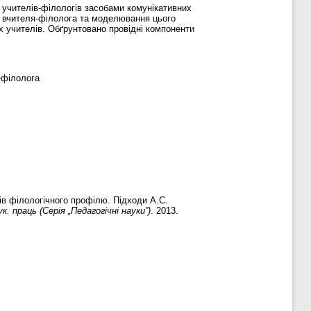
 учителів-філологів засобами комунікативних
і вчителя-філолога та моделювання цього
х учителів. Обґрунтовано провідні компоненти
-філолога
ів філологічного профілю. Підходи А.С.
. праць (Серія „Педагогічні науки”)
. 2013.