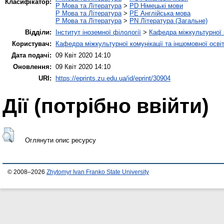
Класифікатор:
P Мова та Література
>
PD Німецькі мови
P Мова та Література
>
PE Англійська мова
P Мова та Література
>
PN Література (Загальне)
Відділи:
Інститут іноземної філології
>
Кафедра міжкультурної к
Користувач:
Кафедра міжкультурної комунікації та іншомовної осві
Дата подачі:
09 Квіт 2020 14:10
Оновлення:
09 Квіт 2020 14:10
URI:
https://eprints.zu.edu.ua/id/eprint/30904
Дії ​​(потрібно ввійти)
Оглянути опис ресурсу
© 2008–2026
Zhytomyr Ivan Franko State University