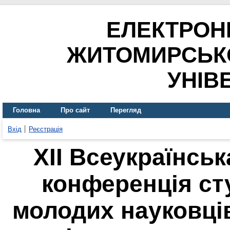
ЕЛЕКТРОН
ЖИТОМИРСЬК
УНІВ
Головна
Про сайт
Перегляд
Вхід
Реєстрація
ХІІ Всеукраїнсь
конференція сту
молодих науковців