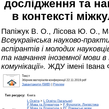
дослідження та на
в контексті міжку
Папіжук В. О.
,
Лісова Ю. О.
,
М
Всеукраїнська науково-практ
аспірантів і молодих науковці
та навчання іноземної мови в
комунікації».
ЖДУ імені Івана 
Текст
Збірник матеріалів конференції 22.11.2019.pdf
Завантажити (5MB)
|
Preview
Тип ресурсу:
Книга
L Освіта
>
L Освіта (Загальне)
P Мова та Література
>
P Філологія. Лінгвістика
P Мова та Література
>
PC Романські мови