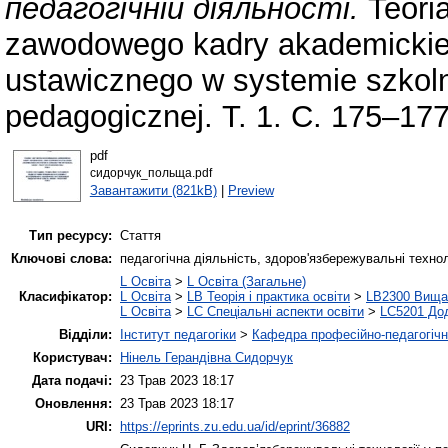
педагогічній діяльності.
Teoria
zawodowego kadrу akademickiej
ustawicznego w systemie szkoln
pedagogicznej. Т. 1. С. 175–177
pdf
сидорчук_польща.pdf
Завантажити (821kB)
|
Preview
Тип ресурсу:
Стаття
Ключові слова:
педагогічна діяльність, здоров'язбережувальні технол
L Освіта
>
L Освіта (Загальне)
Класифікатор:
L Освіта
>
LB Теорія і практика освіти
>
LB2300 Вища 
L Освіта
>
LC Спеціальні аспекти освіти
>
LC5201 Дод
Відділи:
Інститут педагогіки
>
Кафедра професійно-педагогічної
Користувач:
Нінель Герандівна Сидорчук
Дата подачі:
23 Трав 2023 18:17
Оновлення:
23 Трав 2023 18:17
URI:
https://eprints.zu.edu.ua/id/eprint/36882