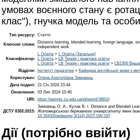
умовах воєнного стану є ротац
клас"), гнучка модель та особ
Тип ресурсу:
Стаття
Distance learning, blended learning, foreign language, s
Ключові слова:
independent work.
L Освіта
>
L Освіта (Загальне)
Класифікатор:
L Освіта
>
LB Теорія і практика освіти
L Освіта
>
LB Теорія і практика освіти
>
LB2300 Вища 
Відділи:
Інститут педагогіки
>
Кафедра англійської мови з мет
Користувач:
Олена Анатоліївна Зимовець
Дата подачі:
21 Січ 2024 23:44
Оновлення:
03 Лип 2024 10:40
URI:
https://eprints.zu.edu.ua/id/eprint/38810
Зимовець О. А.
,
Кулак В. І.
Distance and Blended Learn
ДСТУ 8302:2015:
Житомирського державного університету імені Івана
10.35433/pedagogy.3(114).2023.190-197
.
Дії ​​(потрібно ввійти)