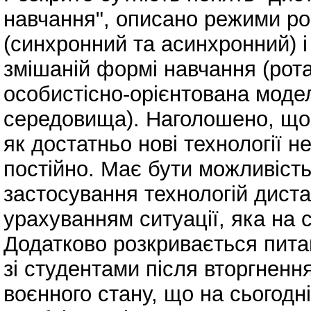
навчання", описано режими ро
(синхронний та асинхронний) і
змішаній формі навчання (рот
особистісно-орієнтована модел
середовища). Наголошено, що
як достатньо нові технології 
постійно. Має бути можливіст
застосування технологій диста
урахуванням ситуації, яка на с
Додатково розкривається питан
зі студентами після вторгненн
воєнного стану, що на сьогод