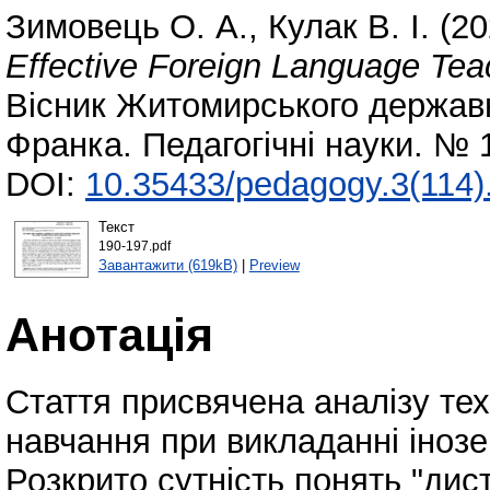
Зимовець О. А.
,
Кулак В. І.
(20
Effective Foreign Language Tea
Вісник Житомирського державно
Франка. Педагогічні науки. № 
DOI:
10.35433/pedagogy.3(114)
Текст
190-197.pdf
Завантажити (619kB)
|
Preview
Анотація
Стаття присвячена аналізу тех
навчання при викладанні інозе
Розкрито сутність понять "дис