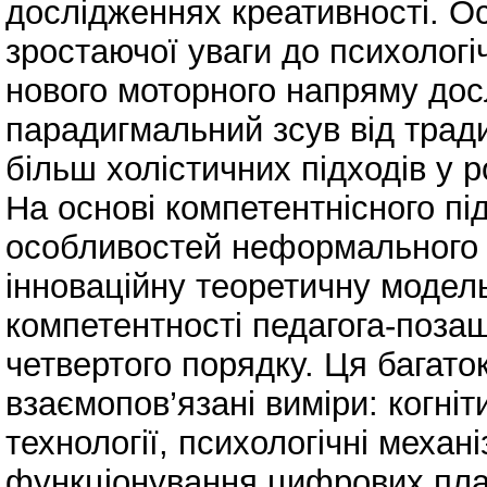
дослідженнях креативності. О
зростаючої уваги до психологі
нового моторного напряму дос
парадигмальний зсув від тради
більш холістичних підходів у р
На основі компетентнісного п
особливостей неформального 
інноваційну теоретичну модель
компетентності педагога-позаш
четвертого порядку. Ця багато
взаємопов’язані виміри: когніт
технології, психологічні механ
функціонування цифрових пла