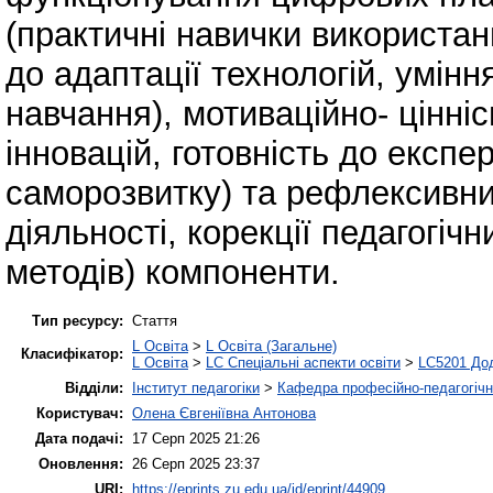
(практичні навички використан
до адаптації технологій, умінн
навчання), мотиваційно- цінні
інновацій, готовність до експе
саморозвитку) та рефлексивний
діяльності, корекції педагогіч
методів) компоненти.
Тип ресурсу:
Стаття
L Освіта
>
L Освіта (Загальне)
Класифікатор:
L Освіта
>
LC Спеціальні аспекти освіти
>
LC5201 Дод
Відділи:
Інститут педагогіки
>
Кафедра професійно-педагогічної
Користувач:
Олена Євгеніївна Антонова
Дата подачі:
17 Серп 2025 21:26
Оновлення:
26 Серп 2025 23:37
URI:
https://eprints.zu.edu.ua/id/eprint/44909