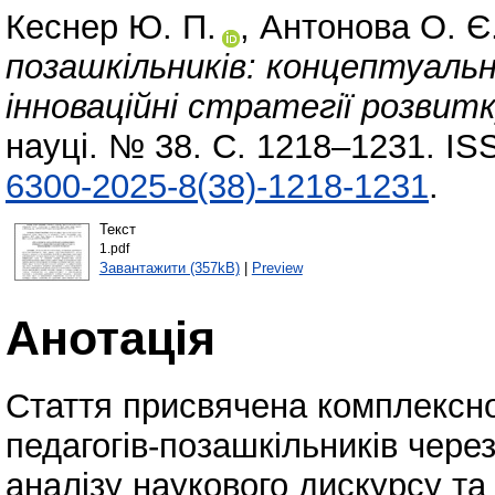
Кеснер Ю. П.
,
Антонова О. Є
позашкільників: концептуаль
інноваційні стратегії розвитк
науці. № 38. С. 1218–1231. IS
6300-2025-8(38)-1218-1231
.
Текст
1.pdf
Завантажити (357kB)
|
Preview
Анотація
Стаття присвячена комплексн
педагогів-позашкільників чере
аналізу наукового дискурсу та