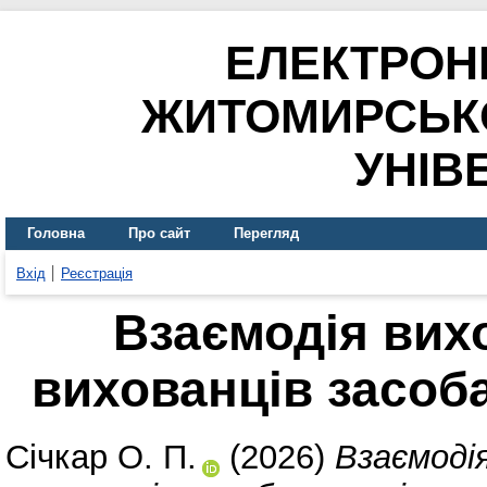
ЕЛЕКТРОН
ЖИТОМИРСЬК
УНІВ
Головна
Про сайт
Перегляд
Вхід
Реєстрація
Взаємодія вихо
вихованців засоб
Січкар О. П.
(2026)
Взаємоді