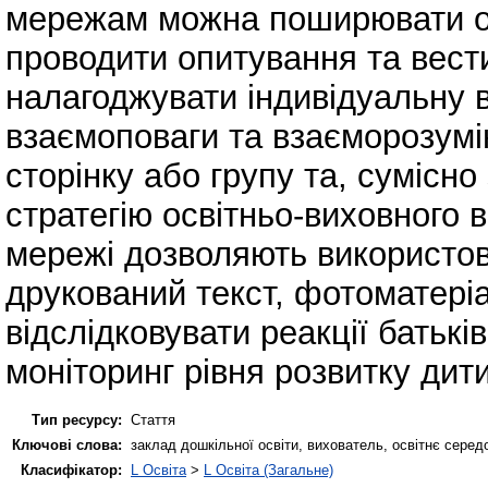
мережам можна поширювати осв
проводити опитування та вести
налагоджувати індивідуальну 
взаємоповаги та взаєморозумі
сторінку або групу та, сумісн
стратегію освітньо-виховного 
мережі дозволяють використов
друкований текст, фотоматері
відслідковувати реакції батькі
моніторинг рівня розвитку дитин
Тип ресурсу:
Стаття
Ключові слова:
заклад дошкільної освіти, вихователь, освітнє середо
Класифікатор:
L Освіта
>
L Освіта (Загальне)