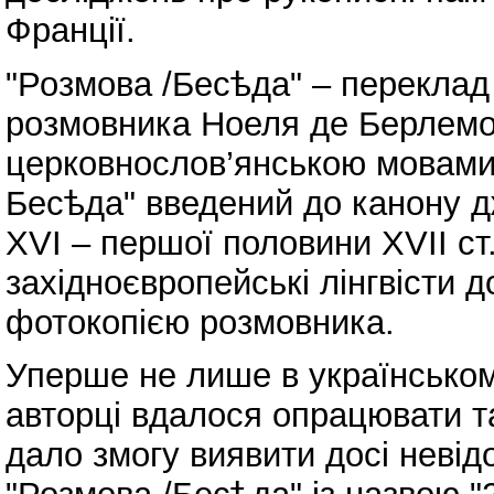
Франції.
"Розмова /Бесѣда" – переклад
розмовника Ноеля де Берлемо
церковнослов’янською мовами
Бесѣда" введений до канону д
XVI – першої половини XVII ст.
західноєвропейські лінгвісти 
фотокопією розмовника.
Уперше не лише в українському
авторці вдалося опрацювати т
дало змогу виявити досі невід