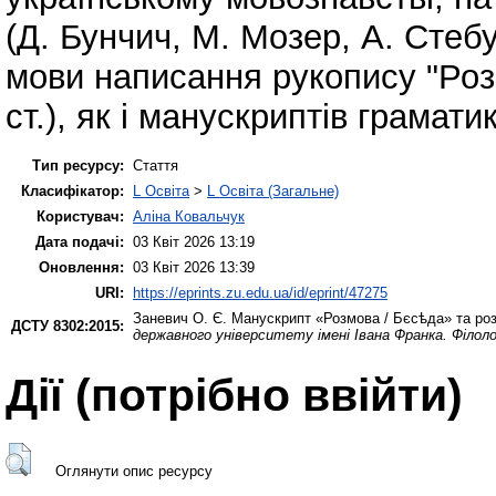
(Д. Бунчич, М. Мозер, А. Стеб
мови написання рукопису "Розм
ст.), як і манускриптів грамати
Тип ресурсу:
Стаття
Класифікатор:
L Освіта
>
L Освіта (Загальне)
Користувач:
Аліна Ковальчук
Дата подачі:
03 Квіт 2026 13:19
Оновлення:
03 Квіт 2026 13:39
URI:
https://eprints.zu.edu.ua/id/eprint/47275
Заневич О. Є.
Манускрипт «Розмова / Бєсѣда» та роз
ДСТУ 8302:2015:
державного університету імені Івана Франка. Філоло
Дії ​​(потрібно ввійти)
Оглянути опис ресурсу