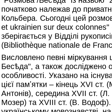
"Розмова /Бесѣда" із назвою "
початково належав до приватно
Кольбера. Сьогодні цей розмов
et ukrainien sur deux colonnes"
зберігається у Відділі рукопис
(Bibliothèque nationale de Franc
Висловлено певні міркування щ
Бесѣда", а також досліджено о
особливості. Указано на існув
цієї памʼятки – кінець XVI ст. 
Антонів), середина XVII ст. (Л.
Мозер) та XVIII ст. (В. Водоф
українському мовознавстві, на