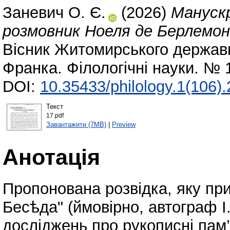
Заневич О. Є.
(2026)
Мануск
розмовник Ноеля де Берлемон
Вісник Житомирського державно
Франка. Філологічні науки. № 
DOI:
10.35433/philology.1(106)
Текст
17.pdf
Завантажити (7MB)
|
Preview
Анотація
Пропонована розвідка, яку пр
Бесѣда" (ймовірно, автограф І
досліджень про рукописні пам’