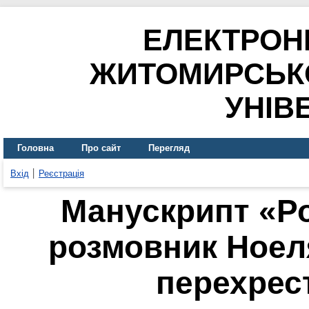
ЕЛЕКТРОН
ЖИТОМИРСЬК
УНІВ
Головна
Про сайт
Перегляд
Вхід
Реєстрація
Манускрипт «Ро
розмовник Ноел
перехрес