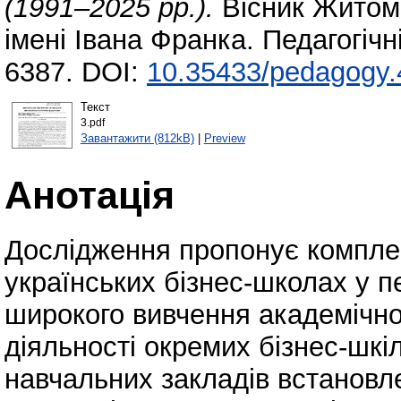
(1991–2025 рр.).
Вісник Житоми
імені Івана Франка. Педагогічн
6387. DOI:
10.35433/pedagogy.
Текст
3.pdf
Завантажити (812kB)
|
Preview
Анотація
Дослідження пропонує комплекс
українських бізнес-школах у пе
широкого вивчення академічно
діяльності окремих бізнес-шкі
навчальних закладів встановле