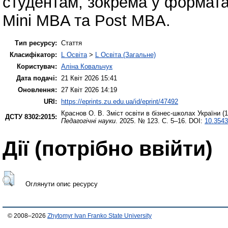
студентам, зокрема у формата
Mini MBA та Post MBA.
Тип ресурсу:
Стаття
Класифікатор:
L Освіта
>
L Освіта (Загальне)
Користувач:
Аліна Ковальчук
Дата подачі:
21 Квіт 2026 15:41
Оновлення:
27 Квіт 2026 14:19
URI:
https://eprints.zu.edu.ua/id/eprint/47492
Краснов О. В.
Зміст освіти в бізнес-школах України (
ДСТУ 8302:2015:
Педагогічні науки
. 2025. № 123. С. 5–16. DOI:
10.3543
Дії ​​(потрібно ввійти)
Оглянути опис ресурсу
© 2008–2026
Zhytomyr Ivan Franko State University