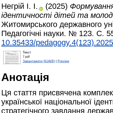
Негрій І. І.
(2025)
Формування 
ідентичності дітей та молоді
Житомирського державного уні
Педагогічні науки. № 123. С. 
10.35433/pedagogy.4(123).2025
Текст
7.pdf
Завантажити (614kB)
|
Preview
Анотація
Ця стаття присвячена компле
української національної ідент
стратегічного завдання держав