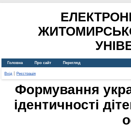
ЕЛЕКТРОН
ЖИТОМИРСЬК
УНІВ
Головна
Про сайт
Перегляд
Вхід
Реєстрація
Формування укра
ідентичності діте
о