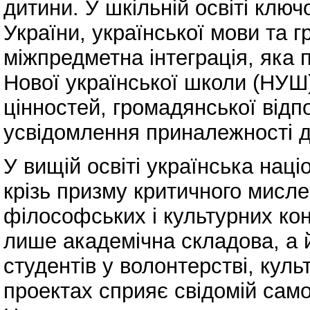
дитини. У шкільній освіті ключо
України, української мови та г
міжпредметна інтеграція, яка
Нової української школи (НУШ
цінностей, громадянської відп
усвідомлення приналежності до
У вищій освіті українська нац
крізь призму критичного мисле
філософських і культурних кон
лише академічна складова, а й
студентів у волонтерстві, куль
проектах сприяє свідомій само