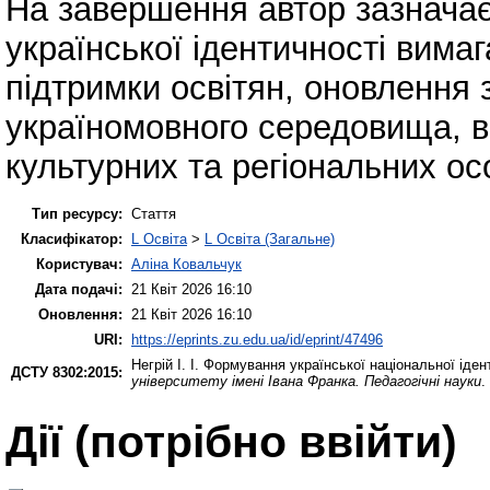
На завершення автор зазнача
української ідентичності вима
підтримки освітян, оновлення 
україномовного середовища, в
культурних та регіональних ос
Тип ресурсу:
Стаття
Класифікатор:
L Освіта
>
L Освіта (Загальне)
Користувач:
Аліна Ковальчук
Дата подачі:
21 Квіт 2026 16:10
Оновлення:
21 Квіт 2026 16:10
URI:
https://eprints.zu.edu.ua/id/eprint/47496
Негрій І. І.
Формування української національної ідент
ДСТУ 8302:2015:
університету імені Івана Франка. Педагогічні науки
.
Дії ​​(потрібно ввійти)