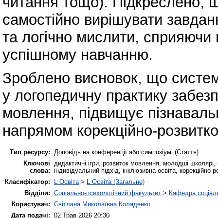
читання тощо). Підкреслено, 
самостійно вирішувати завдан
та логічно мислити, сприяючи 
успішному навчанню.
Зроблено висновок, що систем
у логопедичну практику забез
мовлення, підвищує пізнавальн
напрямом корекційно-розвитков
Тип ресурсу:
Доповідь на конференції або симпозіумі (Стаття)
Ключові
дидактичні ігри, розвиток мовлення, молодші школярі, 
слова:
індивідуальний підхід, інклюзивна освіта, корекційно-р
Класифікатор:
L Освіта
>
L Освіта (Загальне)
Відділи:
Соціально-психологічний факультет
>
Кафедра соціаль
Користувач:
Світлана Миколаївна Коляденко
Дата подачі:
02 Трав 2026 20:30