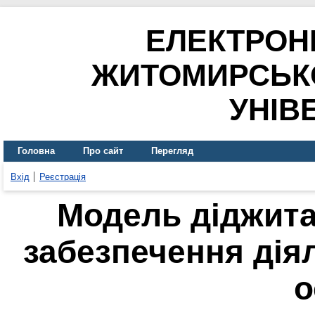
ЕЛЕКТРОН
ЖИТОМИРСЬК
УНІВ
Головна
Про сайт
Перегляд
Вхід
Реєстрація
Модель діджита
забезпечення дія
о