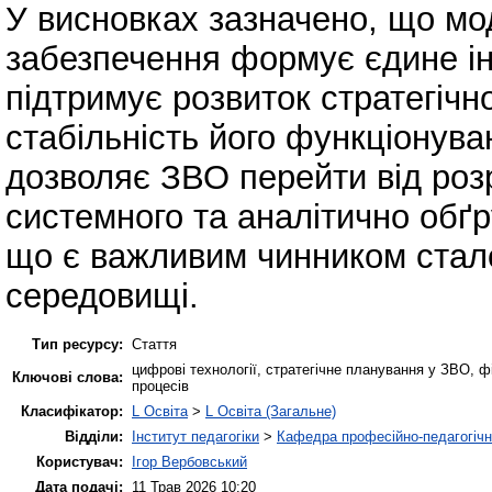
У висновках зазначено, що мо
забезпечення формує єдине ін
підтримує розвиток стратегічн
стабільність його функціонуван
дозволяє ЗВО перейти від роз
системного та аналітично обґр
що є важливим чинником стало
середовищі.
Тип ресурсу:
Стаття
цифрові технології, стратегічне планування у ЗВО, ф
Ключові слова:
процесів
Класифікатор:
L Освіта
>
L Освіта (Загальне)
Відділи:
Інститут педагогіки
>
Кафедра професійно-педагогічної
Користувач:
Ігор Вербовський
Дата подачі:
11 Трав 2026 10:20