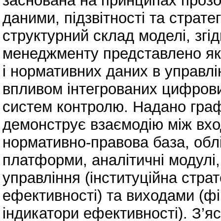
заснована на принципах прозо
даними, підзвітності та страте
структурний склад моделі, згі
менеджменту представлено як
і нормативних даних в управлін
впливом інтегрованих цифрових
систем контролю. Надано граф
демонструє взаємодію між вхо
нормативно-правова база, облі
платформи, аналітичні модулі
управління (інституційна страт
ефективності) та виходами (фін
індикатори ефективності). З’я