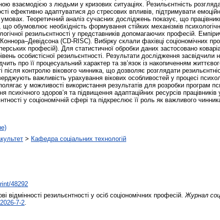
ійною взаємодією з людьми у кризових ситуаціях. Резильєнтність розгляд
ості ефективно адаптуватися до стресових впливів, підтримувати емоційн
 умовах. Теоретичний аналіз сучасних досліджень показує, що працівник
що обумовлює необхідність формування стійких механізмів психологічної
хологічної резильєнтності у представників допомагаючих професій. Емпі
 Коннора–Девідсона (CD-RISC). Вибірку склали фахівці соціономічних про
ерських професій). Для статистичної обробки даних застосовано коваріа
 рівень особистісної резильєнтності. Результати дослідження засвідчили 
ідчить про її процесуальний характер та зв’язок із накопиченням життєво
ті після контролю вікового чинника, що дозволяє розглядати резильєнтні
тверджують важливість урахування вікових особливостей у процесі психо
олягає у можливості використання результатів для розробки програм пс
ня психічного здоров’я та підвищення адаптаційних ресурсів працівникі
ності у соціономічній сфері та підкреслює її роль як важливого чинника
не)
акультет
>
Кафедра соціальних технологій
print/48292
ві відмінності резильєнтності у осіб соціономічних професій.
Журнал соц
2026-7-2
.