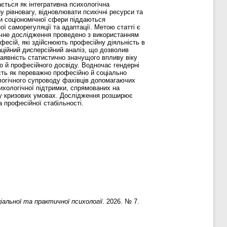
ається як інтегративна психологічна
у рівновагу, відновлювати психічні ресурси та
и соціономічної сфери піддаються
 саморегуляції та адаптації. Метою статті є
ричне дослідження проведено з використанням
фесій, які здійснюють професійну діяльність в
ційний дисперсійний аналіз, що дозволив
наявність статистично значущого впливу віку
го й професійного досвіду. Водночас гендерні
сть як переважно професійно й соціально
логічного супроводу фахівців допомагаючих
ихологічної підтримки, спрямованих на
в у кризових умовах. Дослідження розширює
 професійної стабільності.
іальної та практичної психології
. 2026. № 7.