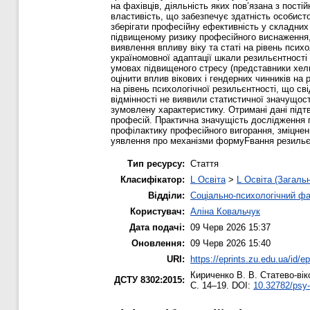
на фахівців, діяльність яких пов’язана з пост
властивість, що забезпечує здатність особист
зберігати професійну ефективність у складних
підвищеному ризику професійного виснаження, 
виявлення впливу віку та статі на рівень пси
україномовної адаптації шкали резильєнтності
умовах підвищеного стресу (представники хелп
оцінити вплив вікових і гендерних чинників на
на рівень психологічної резильєнтності, що св
відмінності не виявили статистичної значущос
зумовлену характеристику. Отримані дані під
професій. Практична значущість дослідження п
профілактику професійного вигорання, зміцнен
уявлення про механізми формуFвання резильєнт
Тип ресурсу:
Стаття
Класифікатор:
L Освіта
>
L Освіта (Загаль
Відділи:
Соціально-психологічний ф
Користувач:
Аліна Ковальчук
Дата подачі:
09 Черв 2026 15:37
Оновлення:
09 Черв 2026 15:40
URI:
https://eprints.zu.edu.ua/id/e
Кириченко В. В.
Статево-віко
ДСТУ 8302:2015:
С. 14–19. DOI:
10.32782/psy-