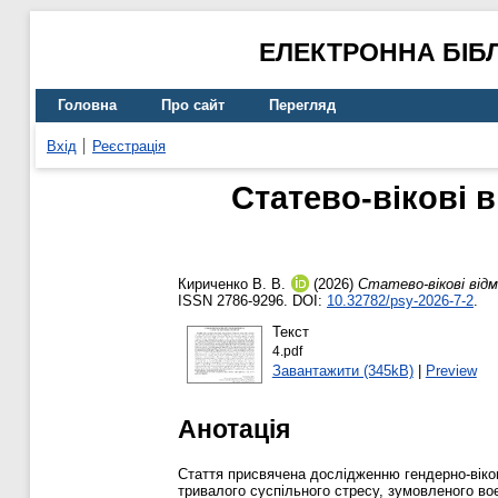
ЕЛЕКТРОННА БІБ
Головна
Про сайт
Перегляд
Вхід
Реєстрація
Статево-вікові в
Кириченко В. В.
(2026)
Статево-вікові відм
ISSN 2786-9296. DOI:
10.32782/psy-2026-7-2
.
Текст
4.pdf
Завантажити (345kB)
|
Preview
Анотація
Стаття присвячена дослідженню гендерно-віков
тривалого суспільного стресу, зумовленого в