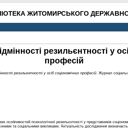
ЛІОТЕКА ЖИТОМИРСЬКОГО ДЕРЖАВНО
ідмінності резильєнтності у о
професій
інності резильєнтності у осіб соціономічних професій.
Журнал соціально
их особливостей психологічної резильєнтності у представників соціоно
оєнними та соціальними викликами. Актуальність дослідження визначаєт