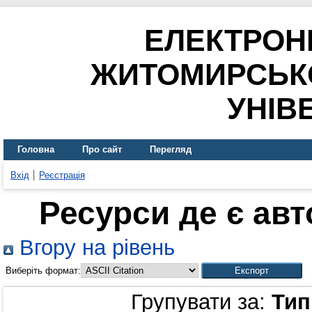
ЕЛЕКТРОН
ЖИТОМИРСЬК
УНІВ
Головна
Про сайт
Перегляд
Вхід
Реєстрація
Ресурси де є ав
Вгору на рівень
Виберіть формат:
Групувати за:
Тип