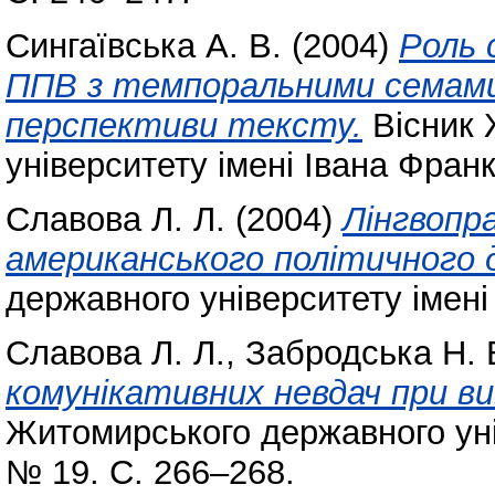
Сингаївська А. В.
(2004)
Роль 
ППВ з темпоральними семами 
перспективи тексту.
Вісник 
університету імені Івана Фран
Славова Л. Л.
(2004)
Лінгвопр
американського політичного 
державного університету імені
Славова Л. Л.
,
Забродська Н. 
комунікативних невдач при вив
Житомирського державного уні
№ 19. С. 266–268.