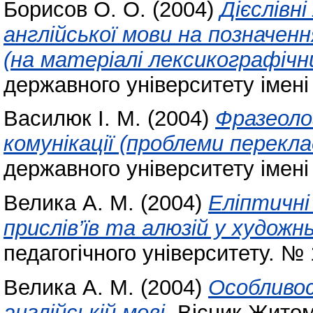
Борисов О. О.
(2004)
Дієслівні
англійської мови на позначе
(на матеріалі лексикографічн
державного університету імені
Василюк І. М.
(2004)
Фразеолог
комунікації (проблеми перекла
державного університету імені
Велика А. М.
(2004)
Еліптичні
прислів’їв та алюзій у художн
педагогічного університету. № 
Велика А. М.
(2004)
Особливост
англійській мові.
Вісник Житом