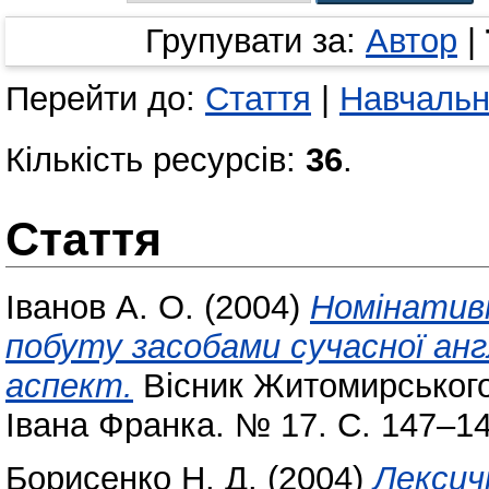
Групувати за:
Автор
|
Перейти до:
Стаття
|
Навчальн
Кількість ресурсів:
36
.
Стаття
Іванов А. О.
(2004)
Номінативн
побуту засобами сучасної анг
аспект.
Вісник Житомирського
Івана Франка. № 17. С. 147–14
Борисенко Н. Д.
(2004)
Лексичн