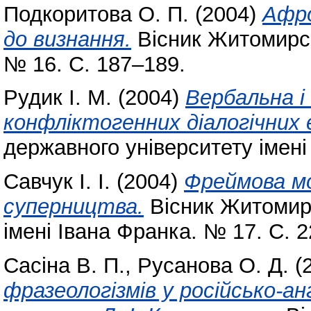
Подкоритова О. П.
(2004)
Афро
до визнання.
Вісник Житомирськ
№ 16. С. 187–189.
Рудик І. М.
(2004)
Вербальна і
конфліктогенних діалогічних
державного університету імені
Савчук І. І.
(2004)
Фреймова мо
суперництва.
Вісник Житомирс
імені Івана Франка. № 17. С. 
Сасіна В. П.
,
Русанова О. Д.
(
фразеологізмів у російсько-а