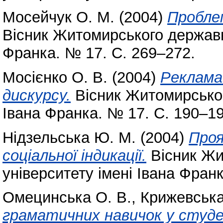
Мосейчук О. М.
(2004)
Проблем
Вісник Житомирського державно
Франка. № 17. С. 269–272.
Мосієнко О. В.
(2004)
Реклама
дискурсу.
Вісник Житомирськог
Івана Франка. № 17. С. 190–19
Нідзельська Ю. М.
(2004)
Проя
соціальної індикації.
Вісник Жи
університету імені Івана Фран
Омецинська О. В.
,
Крижевська
граматичних навичок у студе