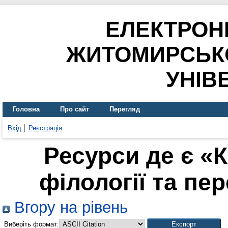
ЕЛЕКТРОН
ЖИТОМИРСЬК
УНІВ
Головна
Про сайт
Перегляд
Вхід
Реєстрація
Ресурси де є «
філології та пер
Вгору на рівень
Виберіть формат: