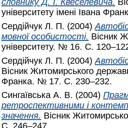
словнику Д. І. Квеселевича.
Ві
університету імені Івана Фран
Сердійчук Л. П.
(2004)
Автобіо
мовної особистості.
Вісник Ж
університету. № 16. С. 120–12
Сердійчук Л. П.
(2004)
Автобіо
Вісник Житомирського державно
Франка. № 17. С. 230–232.
Сингаївська А. В.
(2004)
Прагм
ретроспективними і контем
значення.
Вісник Житомирськог
С. 246–247.