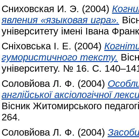
Сниховская И. Э.
(2004)
Когн
явления «языковая игра».
Віс
університету імені Івана Фран
Сніховська І. Е.
(2004)
Когніти
гумористичного тексту.
Вісн
університету. № 16. С. 140–14
Соловйова Л. Ф.
(2004)
Особли
англійської аксіологічної ле
Вісник Житомирського педагогі
264.
Соловйова Л. Ф.
(2004)
Засоби