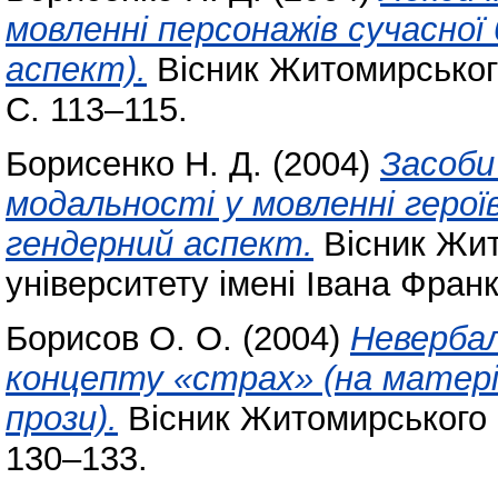
мовленні персонажів сучасної
аспект).
Вісник Житомирського
С. 113–115.
Борисенко Н. Д.
(2004)
Засоби
модальності у мовленні герої
гендерний аспект.
Вісник Жит
університету імені Івана Фран
Борисов О. О.
(2004)
Невербал
концепту «страх» (на матеріа
прози).
Вісник Житомирського п
130–133.