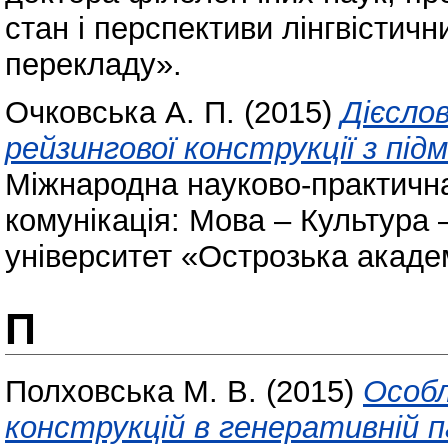
стан і перспективи лінгвістич
перекладу».
Очковська А. П.
(2015)
Дієсло
рейзингової конструкції з під
Міжнародна науково-практичн
комунікація: Мова – Культура 
університет «Острозька акаде
П
Полховська М. В.
(2015)
Особл
конструкцій в генеративній п