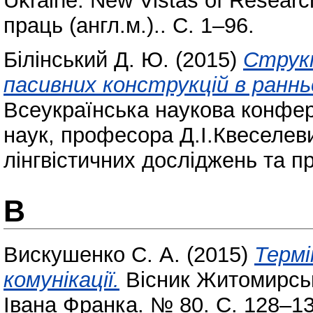
Ukraine: New Vistas of Researc
праць (англ.м.).. С. 1–96.
Білінський Д. Ю.
(2015)
Струк
пасивних конструкцій в ранньо
Всеукраїнська наукова конфер
наук, професора Д.І.Квеселев
лінгвістичних досліджень та 
В
Вискушенко С. А.
(2015)
Термі
комунікації.
Вісник Житомирськ
Івана Франка. № 80. С. 128–1