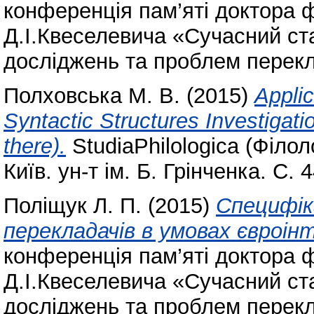
конференція пам’яті доктора 
Д.І.Квеселевича «Сучасний ста
досліджень та проблем перек
Полховська М. В.
(2015)
Applic
Syntactic Structures Investigatio
there).
StudiaPhilologica (Філолог
Київ. ун-т ім. Б. Грінченка. С. 
Поліщук Л. П.
(2015)
Специфік
перекладачів в умовах євроінт
конференція пам’яті доктора 
Д.І.Квеселевича «Сучасний ста
досліджень та проблем перек