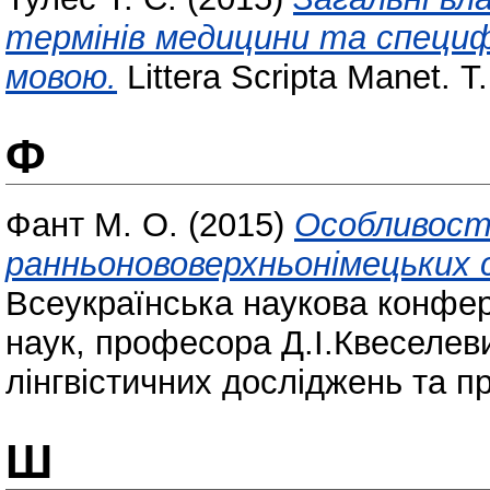
термінів медицини та специфі
мовою.
Littera Scripta Manet. Т.
Ф
Фант М. О.
(2015)
Особливості
ранньонововерхньонімецьких с
Всеукраїнська наукова конфер
наук, професора Д.І.Квеселев
лінгвістичних досліджень та 
Ш