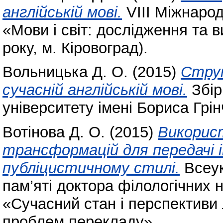
англійській мові.
VІII Міжнаро
«Мови і світ: дослідження та 
року, м. Кіровоград).
Вольницька Д. О.
(2015)
Струк
сучасній англійській мові.
Збір
університету імені Бориса Гр
Вотінова Д. О.
(2015)
Викорис
трансформацій для передачі 
публіцистичному стилі.
Всеук
пам’яті доктора філологічних 
«Сучасний стан і перспективи 
проблем перекладу».