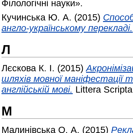
Філологічні науки».
Кучинська Ю. А.
(2015)
Способ
англо-українському перекладі.
Л
Лєскова К. І.
(2015)
Акроніміза
шляхів мовної маніфестації 
англійській мові.
Littera Script
М
Малинівська О. А.
(2015)
Рекл