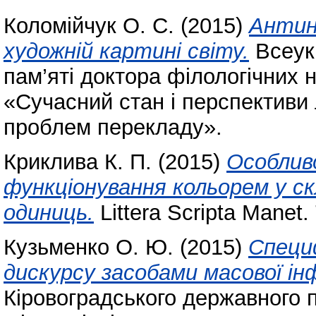
Коломійчук О. С.
(2015)
Антин
художній картині світу.
Всеук
пам’яті доктора філологічних 
«Сучасний стан і перспективи 
проблем перекладу».
Криклива К. П.
(2015)
Особлив
функціонування кольорем у ск
одиниць.
Littera Scripta Manet. 
Кузьменко О. Ю.
(2015)
Специ
дискурсу засобами масової ін
Кіровоградського державного п