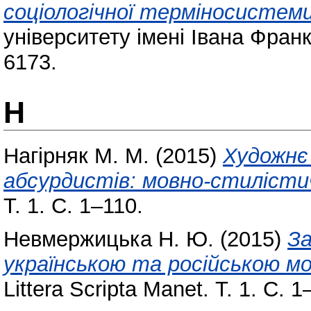
соціологічної терміносистеми
університету імені Івана Фран
6173.
Н
Нагірняк М. М.
(2015)
Художнє
абсурдистів: мовно-стилісти
Т. 1. С. 1–110.
Невмержицька Н. Ю.
(2015)
За
українською та російською мов
Littera Scripta Manet. Т. 1. С. 1