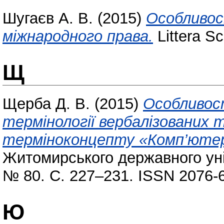
Шугаєв А. В.
(2015)
Особливос
міжнародного права.
Littera Sc
Щ
Щерба Д. В.
(2015)
Особливос
термінології вербалізованих 
терміноконцепту «Комп’ютер
Житомирського державного уні
№ 80. С. 227–231. ISSN 2076-
Ю