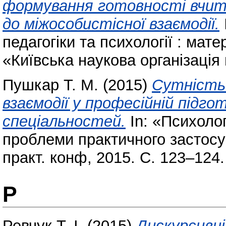
формування готовності вчите
до міжособистісної взаємодії.
педагогіки та психології : мате
«Київська наукова організація 
Пушкар Т. М.
(2015)
Сутність 
взаємодії у професійній підго
спеціальностей.
In: «Психолог
проблеми практичного застосув
практ. конф, 2015. С. 123–124.
Р
Ревчук Т. І.
(2015)
Дискурсивні