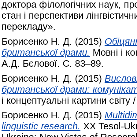
доктора філологічних наук, п
стан і перспективи лінгвістич
перекладу».
Борисенко Н. Д.
(2015)
Обіцян
британської драми.
Мовні і ко
А.Д. Бєлової. С. 83–89.
Борисенко Н. Д.
(2015)
Вислов
британської драми: комуніка
і концептуальні картини світу /
Борисенко Н. Д.
(2015)
Multidi
linguistic research.
XX Tesol-Ukr