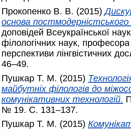
Прокопенко В. В.
(2015)
Диску
основа постмодерністського пі
доповідей Всеукраїнської наук
філологічних наук, професора 
перспективи лінгвістичних дос
46–49.
Пушкар Т. М.
(2015)
Технолог
майбутніх філологів до міжос
комунікативних технологій.
П
№ 19. С. 131–137.
Пушкар Т. М.
(2015)
Комунікат