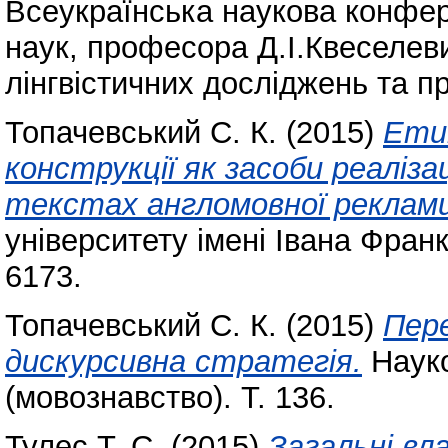
Всеукраїнська наукова конфер
наук, професора Д.І.Квеселев
лінгвістичних досліджень та 
Топачевський С. К.
(2015)
Ети
конструкції як засоби реаліза
текстах англомовної реклами
університету імені Івана Фран
6173.
Топачевський С. К.
(2015)
Пер
дискурсивна стратегія.
Науко
(мовознавство). Т. 136.
Тулес Т. С.
(2015)
Загальні вл