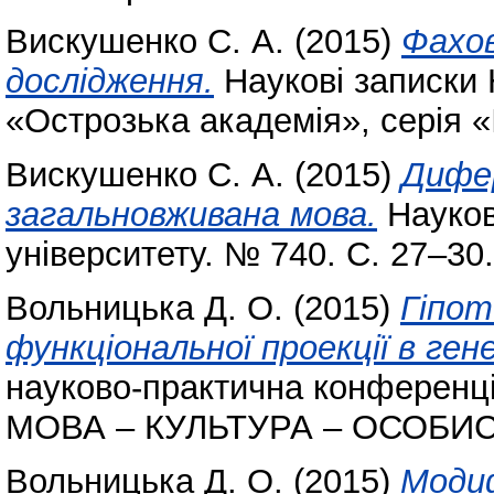
Вискушенко С. А.
(2015)
Фахов
дослідження.
Наукові записки 
«Острозька академія», серія «
Вискушенко С. А.
(2015)
Дифер
загальновживана мова.
Науков
університету. № 740. С. 27–30
Вольницька Д. О.
(2015)
Гіпот
функціональної проекції в ген
науково-практична конферен
МОВА – КУЛЬТУРА – ОСОБИС
Вольницька Д. О.
(2015)
Модиф