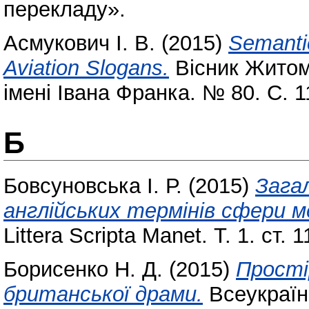
перекладу».
Асмукович І. В.
(2015)
Semantic
Aviation Slogans.
Вісник Житом
імені Івана Франка. № 80. С. 
Б
Бовсуновська І. Р.
(2015)
Зага
англійських термінів сфери 
Littera Scripta Manet. Т. 1. ст. 1
Борисенко Н. Д.
(2015)
Прості
британської драми.
Всеукраїн