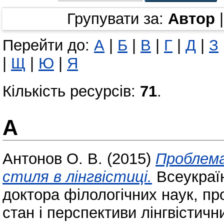
Групувати за:
Автор
Перейти до:
А
|
Б
|
В
|
Г
|
Д
|
З
|
Щ
|
Ю
|
Я
Кількість ресурсів:
71
.
А
Антонов О. В.
(2015)
Проблема
стиля в лінгвістиці.
Всеукраїн
доктора філологічних наук, п
стан і перспективи лінгвістич