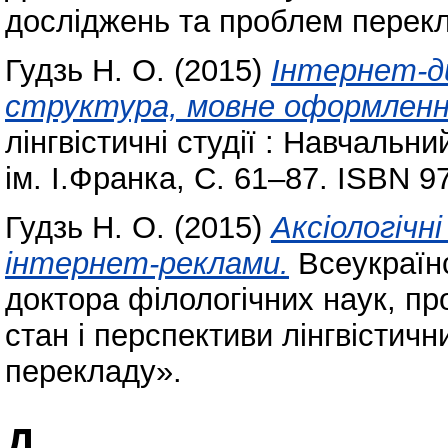
досліджень та проблем перек
Гудзь Н. О.
(2015)
Інтернет-ди
структура, мовне оформленн
лінгвістичні студії : Навчаль
ім. І.Франка, С. 61–87. ISBN 9
Гудзь Н. О.
(2015)
Аксіологічні
інтернет-реклами.
Всеукраїнс
доктора філологічних наук, п
стан і перспективи лінгвістич
перекладу».
Д