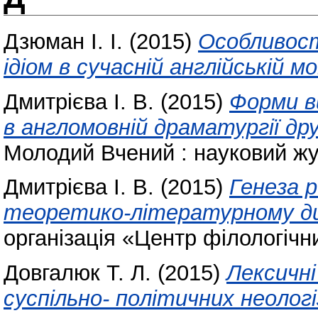
Дзюман І. І.
(2015)
Особливoс
ідioм в сучaснiй англiйській мo
Дмитрієва І. В.
(2015)
Форми в
в англомовній драматургії др
Молодий Вчений : науковий жу
Дмитрієва І. В.
(2015)
Генеза 
теоретико-літературному ди
організація «Центр філологічн
Довгалюк Т. Л.
(2015)
Лекcичнi
cуcпiльнo- пoлiтичних неoлoгi