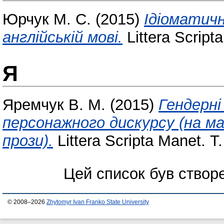
Юрчук М. С.
(2015)
Ідіоматичн
англійській мові.
Littera Script
Я
Яремчук В. М.
(2015)
Гендерн
персонажного дискурсу (на ма
прози).
Littera Scripta Manet. Т.
Цей список був ство
© 2008–2026
Zhytomyr Ivan Franko State University