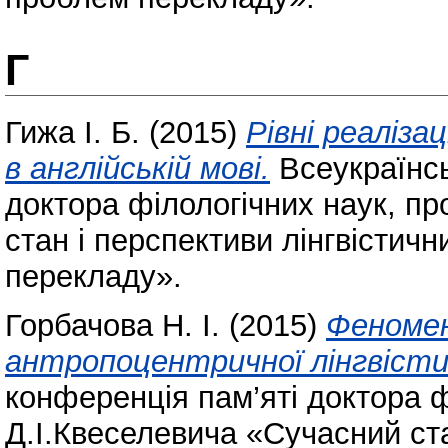
Г
Гижа І. Б.
(2015)
Рівні реаліз
в англійській мові.
Всеукраїнсь
доктора філологічних наук, п
стан і перспективи лінгвістич
перекладу».
Горбачова Н. І.
(2015)
Феномен
антропоцентричної лінгвісти
конференція пам’яті доктора 
Д.І.Квеселевича «Сучасний ста