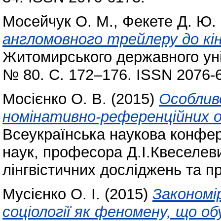
Мосейчук О. М.
,
Фекете Д. Ю.
англомовного трейлеру до кін
Житомирського державного уні
№ 80. С. 172–176. ISSN 2076-
Мосієнко О. В.
(2015)
Особлив
номінативно-референційних о
Всеукраїнська наукова конфер
наук, професора Д.І.Квеселев
лінгвістичних досліджень та 
Мусієнко О. І.
(2015)
Закономі
соціології як феномену, що 