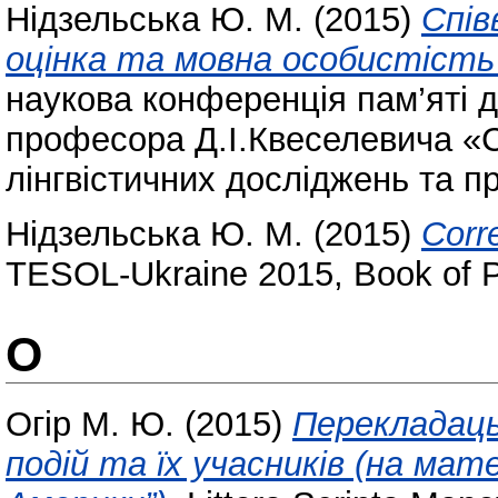
Нідзельська Ю. М.
(2015)
Спів
оцінка та мовна особистість 
наукова конференція пам’яті д
професора Д.І.Квеселевича «С
лінгвістичних досліджень та 
Нідзельська Ю. М.
(2015)
Corre
TESOL-Ukraine 2015, Book of 
О
Огір М. Ю.
(2015)
Перекладаць
подій та їх учасників (на мат