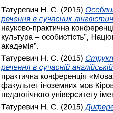
Татуревич Н. С.
(2015)
Особли
речення в сучасних лінгвістич
науково-практична конференці
культура – особистість”, Наці
академія”.
Татуревич Н. С.
(2015)
Структ
речення в сучасній англійській
практична конференція «Мова 
факультет іноземних мов Кіро
педагогічного університету ім
Татуревич Н. С.
(2015)
Диферен