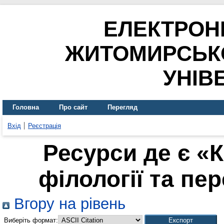
ЕЛЕКТРОН
ЖИТОМИРСЬК
УНІВ
Головна
Про сайт
Перегляд
Вхід
Реєстрація
Ресурси де є «
філології та пер
Вгору на рівень
Виберіть формат: