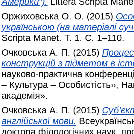
Америки”).
Littera Scripta Manet
Оржиховська О. О.
(2015)
Осо
українською (на матеріалі суч
Scripta Manet. Т. 1. С. 1–110.
Очковська А. П.
(2015)
Процес
конструкцій з підметом в істо
науково-практична конференці
– Культура – Особистість», Н
академія».
Очковська А. П.
(2015)
Суб’єкт
англійської мови.
Всеукраїнськ
доктора філологічних наук, п